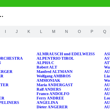
 …
I
J
K
L
M
N
O
P
Q
ALMRAUSCH und EDELWEISS
AS
ORCHESTRA
ALPENTRIO TIROL
AS
N
ALPHA C
AT
R
Robert ALT
Wa
BERGER
Manfred ALTMANN
AU
ER
Wolfgang AMBROS
Li
AMMONIAK
Wo
ITER
Maria ANDERGAST
AU
Ralf ANDERS
AU
Franco ANDOLFO
AU
ER
Ferry ANDREE
Lo
IPELINERS
ANGELINA
AU
Dieter ANGERER
AU