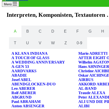
Menü
Interpreten, Komponisten, Textautoren
A
B
C
D
E
F
G
H
T
U
V
W
Z
0-9
A KLANA INDIANA
Mario ADRETTI
A TOUCH OF GLASS
AFTER EIGHT 
A WEDDING ANNIVERSARY
Wilhelm AGATO
A-GEN 53
Hans AHNINGE
AARDVARKS
Christine AICH
ABADIE
Oskar AICHING
Josef ABEL
AIRBUS
ABENDGLOCKEN-DUO
AKKORD ARBE
Leo ABERER
AL-BAND
Rolf ABERER
Traude ALEXA
ABGRUND
Peter ALEXAND
Paul ABRAHAM
ALI UND DIE P
Anton ABSENGER
ALIBI