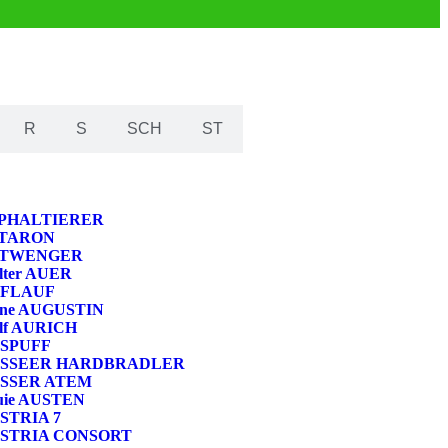
R
S
SCH
ST
PHALTIERER
TARON
TWENGER
lter AUER
FLAUF
ane AUGUSTIN
lf AURICH
SPUFF
SSEER HARDBRADLER
SSER ATEM
uie AUSTEN
STRIA 7
STRIA CONSORT