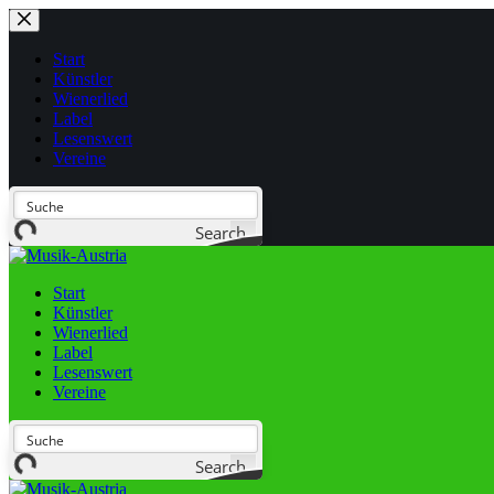
Start
Künstler
Wienerlied
Label
Lesenswert
Vereine
Search
Start
Künstler
Wienerlied
Label
Lesenswert
Vereine
Search