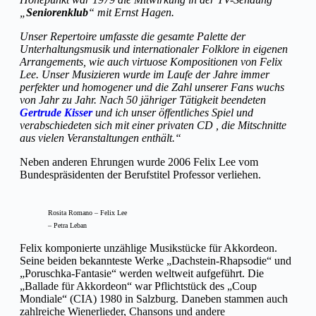
„
Seniorenklub
“ mit Ernst Hagen.
Unser Repertoire umfasste die gesamte Palette der
Unterhaltungsmusik und internationaler Folklore in eigenen
Arrangements, wie auch virtuose Kompositionen von Felix
Lee. Unser Musizieren wurde im Laufe der Jahre immer
perfekter und homogener und die Zahl unserer Fans wuchs
von Jahr zu Jahr. Nach 50 jähriger Tätigkeit beendeten
Gertrude Kisser
und ich unser öffentliches Spiel und
verabschiedeten sich mit einer privaten CD , die Mitschnitte
aus vielen Veranstaltungen enthält.“
Neben anderen Ehrungen wurde 2006 Felix Lee vom
Bundespräsidenten der Berufstitel Professor verliehen.
Rosita Romano – Felix Lee
– Petra Leban
Felix komponierte unzählige Musikstücke für Akkordeon.
Seine beiden bekannteste Werke „Dachstein-Rhapsodie“ und
„Poruschka-Fantasie“ werden weltweit aufgeführt. Die
„Ballade für Akkordeon“ war Pflichtstück des „Coup
Mondiale“ (CIA) 1980 in Salzburg. Daneben stammen auch
zahlreiche Wienerlieder, Chansons und andere