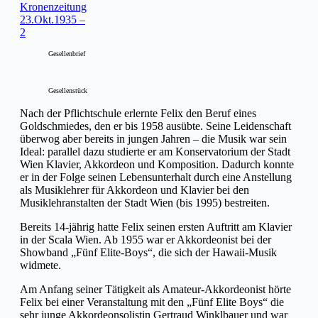
Kronenzeitung
23.Okt.1935 –
2
Gesellenbrief
Gesellenstück
Nach der Pflichtschule erlernte Felix den Beruf eines
Goldschmiedes, den er bis 1958 ausübte. Seine Leidenschaft
überwog aber bereits in jungen Jahren – die Musik war sein
Ideal: parallel dazu studierte er am Konservatorium der Stadt
Wien Klavier, Akkordeon und Komposition. Dadurch konnte
er in der Folge seinen Lebensunterhalt durch eine Anstellung
als Musiklehrer für Akkordeon und Klavier bei den
Musiklehranstalten der Stadt Wien (bis 1995) bestreiten.
Bereits 14-jährig hatte Felix seinen ersten Auftritt am Klavier
in der Scala Wien. Ab 1955 war er Akkordeonist bei der
Showband „Fünf Elite-Boys“, die sich der Hawaii-Musik
widmete.
Am Anfang seiner Tätigkeit als Amateur-Akkordeonist hörte
Felix bei einer Veranstaltung mit den „Fünf Elite Boys“ die
sehr junge Akkordeonsolistin Gertraud Winklbauer und war