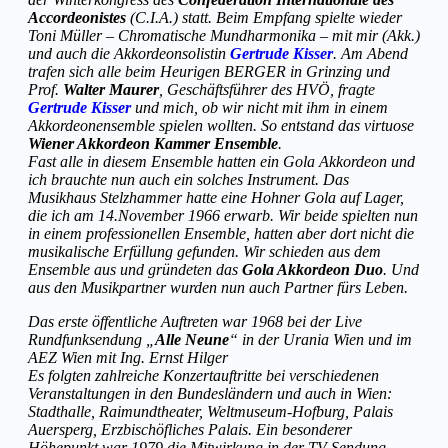
Accordeonistes
(C.I.A.) statt. Beim Empfang spielte wieder
Toni Müller – Chromatische Mundharmonika – mit mir (Akk.)
und auch die Akkordeonsolistin
Gertrude Kisser
. Am Abend
trafen sich alle beim Heurigen BERGER in Grinzing und
Prof.
Walter Maurer
, Geschäftsführer des HVÖ, fragte
Gertrude Kisser
und mich, ob wir nicht mit ihm in einem
Akkordeonensemble spielen wollten. So entstand das virtuose
Wiener Akkordeon Kammer Ensemble
.
Fast alle in diesem Ensemble hatten ein Gola Akkordeon und
ich brauchte nun auch ein solches Instrument. Das
Musikhaus Stelzhammer hatte eine Hohner Gola auf Lager,
die ich am 14.November 1966 erwarb. Wir beide spielten nun
in einem professionellen Ensemble, hatten aber dort nicht die
musikalische Erfüllung gefunden. Wir schieden aus dem
Ensemble aus und gründeten das
Gola Akkordeon Duo
. Und
aus den Musikpartner wurden nun auch Partner fürs Leben.
Das erste öffentliche Auftreten war 1968 bei der Live
Rundfunksendung „
Alle Neune
“ in der Urania Wien und im
AEZ Wien mit Ing. Ernst Hilger
Es folgten zahlreiche Konzertauftritte bei verschiedenen
Veranstaltungen in den Bundesländern und auch in Wien:
Stadthalle, Raimundtheater, Weltmuseum-Hofburg, Palais
Auersperg, Erzbischöfliches Palais. Ein besonderer
Höhepunkt war 1979 die Mitwirkung in der TV-Sendung