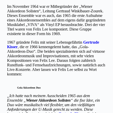
Im November 1964 war er Mitbegründer der „Wiener
Akkordeon Solisten“, Leitung Gertraud Winklbauer-Zourek.
Dieses Ensemble war es auch, das 1965 die erste Aufnahme
eines Akkordeonensembles auf dem eigens dafür gegründeten
Musiklabel „VIVA“ als Vinyl EP herausbrachte. Drei der vier
Titel waren von Felix Lee komponiert. Diese Gruppe
existierte in dieser Form bis 1969.
1967 gründete Felix mit seiner Lebensgefährtin
Gertrude
Kisser
, die er 1966 kennengelernt hatte, das „Gola-
Akkordeon-Duo“. Die beiden spezialisierten sich auf virtuose
Akkordeonmusik und Improvisationen, mit sehr vielen
Kompositionen von Felix Lee. Daraus folgten zahlreich
Rundfunk- und Fernsehaufzeichnungen, sowie natürlich auch
Live-Konzerte. Aber lassen wir Felix Lee selbst zu Wort
kommen:
Gola Akkordeon Duo
„Ich hatte nach meinem Ausscheiden 1965 aus dem
Ensemble „
Wiener Akkordeon Solisten
“ die fixe Idee, ein
Duo wäre musikalisch viel flexibler, um den vielfältigen
Anforderungen der U-Musik gerecht zu werden. Diese