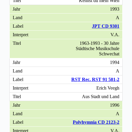
Kennst du mein Wien
1993
A
JPT CD 9301
V.A.
1963-1993 - 30 Jahre
Städtische Musikschule
Schwechat
1994
A
RST Rec. RST 91 581-2
Erich Veegh
Aus Stadt und Land
1996
A
Polyhymnia CD 2123-2
V.A.