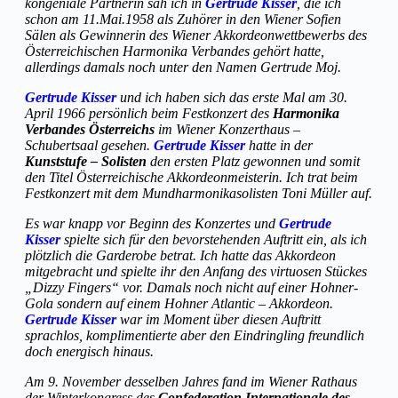
kongeniale Partnerin sah ich in
Gertrude Kisser
, die ich
schon am 11.Mai.1958 als Zuhörer in den Wiener Sofien
Sälen als Gewinnerin des Wiener Akkordeonwettbewerbs des
Österreichischen Harmonika Verbandes gehört hatte,
allerdings damals noch unter den Namen Gertrude Moj.
Gertrude Kisser
und ich haben sich das erste Mal am 30.
April 1966 persönlich beim Festkonzert des
Harmonika
Verbandes Österreichs
im Wiener Konzerthaus –
Schubertsaal gesehen.
Gertrude Kisser
hatte in der
Kunststufe – Solisten
den ersten Platz gewonnen und somit
den Titel Österreichische Akkordeonmeisterin. Ich trat beim
Festkonzert mit dem Mundharmonikasolisten Toni Müller auf.
Es war knapp vor Beginn des Konzertes und
Gertrude
Kisser
spielte sich für den bevorstehenden Auftritt ein, als ich
plötzlich die Garderobe betrat. Ich hatte das Akkordeon
mitgebracht und spielte ihr den Anfang des virtuosen Stückes
„Dizzy Fingers“ vor. Damals noch nicht auf einer Hohner-
Gola sondern auf einem Hohner Atlantic – Akkordeon.
Gertrude Kisser
war im Moment über diesen Auftritt
sprachlos, komplimentierte aber den Eindringling freundlich
doch energisch hinaus.
Am 9. November desselben Jahres fand im Wiener Rathaus
der Winterkongress des
Confederation Internationale des