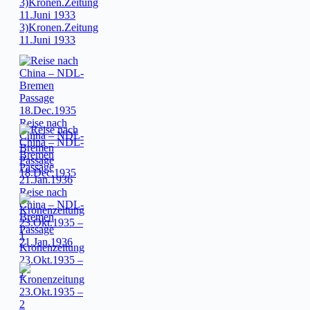
3)Kronen.Zeitung
11.Juni 1933
Reise nach
China – NDL-
Bremen
Passage
18.Dec.1935
Reise nach
China – NDL-
Bremen
Passage
21.Jan.1936
Kronenzeitung
23.Okt.1935 –
1