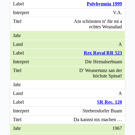
Polyhymnia 1999
V.A.
Am schönsten is' für mi a
echtes Weanaliad
A
Rex Roval RR 523
Die Hernalserbuam
D' Weanertanz san der
höchste Spinat!
A
SR Rec. 120
Strebersdorfer Buam
Da kannst nix machen …
1967