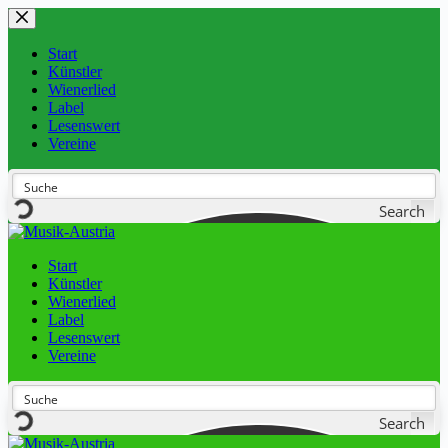
Start
Künstler
Wienerlied
Label
Lesenswert
Vereine
Search
Start
Künstler
Wienerlied
Label
Lesenswert
Vereine
Search