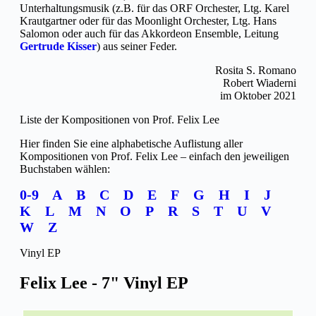
Unterhaltungsmusik (z.B. für das ORF Orchester, Ltg. Karel
Krautgartner oder für das Moonlight Orchester, Ltg. Hans
Salomon oder auch für das Akkordeon Ensemble, Leitung
Gertrude Kisser
) aus seiner Feder.
Rosita S. Romano
Robert Wiaderni
im Oktober 2021
Liste der Kompositionen von Prof. Felix Lee
Hier finden Sie eine alphabetische Auflistung aller
Kompositionen von Prof. Felix Lee – einfach den jeweiligen
Buchstaben wählen:
0-9
A
B
C
D
E
F
G
H
I
J
K
L
M
N
O
P
R
S
T
U
V
W
Z
Vinyl EP
Felix Lee - 7" Vinyl EP