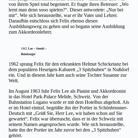
von ihrem Spiel total begeistert. Er fragte ihren Betreuer: „Wo
lernt man denn sooo spielen?“. Dieser antwortete: „Nur bei
mir“. Wie sich herausstellte, war er ihr Vater und Lehrer.
Daraufhin entschloss sich Felix ebenso diesen
Ausbildungsweg zu gehen und so begann seine Ausbildung
zum Akkordeonlehrer.
1962
Lee – Strobl –
Reinberger
1962 sprang Felix für den erkrankten Helmut Schicketanz bei
dem populären Heurigen-Kabarett „3 Spitzbuben“ in Nußdorf
ein. Und in diesem Jahr kam auch seine Tochter Susanne zur
Welt.
Im August 1963 fuhr Felix Lee als Pianist und Akkordeonist
in das Hotel Park-Palace Melide, Schweiz. Von der
Bahnstation Lugano wurde er mit dem Hotelbus abgeholt. Als
er im Hotel eintraf, begrüßte ihn der Portier in Schönbrunner-
Deutsch mit „Grüß Sie, Herr Lee, wir haben schon auf Sie
gewartet“. Felix war überrascht, dass er in der Schweiz mit
seinem Namen angesprochen wurde. Wie sich herausstellte,
hatte ihn der Portier im Jahr zuvor bei den „3 Spitzbuben“
gehört.