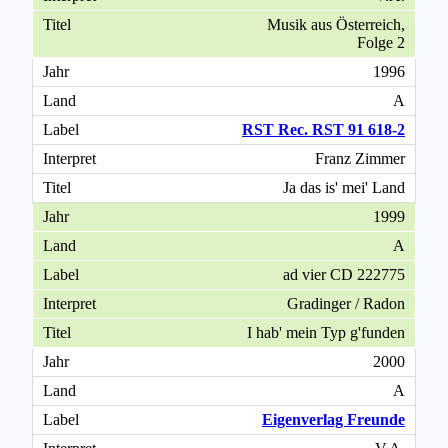
Musik aus Österreich,
Folge 2
1996
A
RST Rec. RST 91 618-2
Franz Zimmer
Ja das is' mei' Land
1999
A
ad vier CD 222775
Gradinger / Radon
I hab' mein Typ g'funden
2000
A
Eigenverlag Freunde