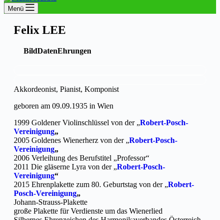
Menü
Felix LEE
Bild
Daten
Ehrungen
Akkordeonist, Pianist, Komponist
geboren am 09.09.1935 in Wien
1999 Goldener Violinschlüssel von der „
Robert-Posch-
Vereinigung
„
2005 Goldenes Wienerherz von der „
Robert-Posch-
Vereinigung
„
2006 Verleihung des Berufstitel „Professor“
2011 Die gläserne Lyra von der „
Robert-Posch-
Vereinigung
“
2015 Ehrenplakette zum 80. Geburtstag von der „
Robert-
Posch-Vereinigung
„
Johann-Strauss-Plakette
große Plakette für Verdienste um das Wienerlied
Silbernes Ehrenzeichen des Harmonikaverbandes Österreich