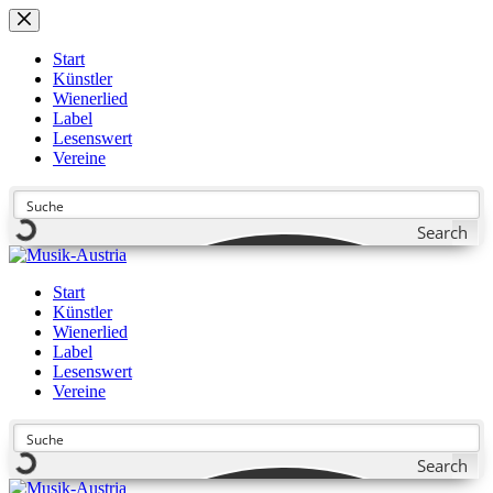
Zum
Inhalt
springen
Start
Künstler
Wienerlied
Label
Lesenswert
Vereine
Search
Start
Künstler
Wienerlied
Label
Lesenswert
Vereine
Search