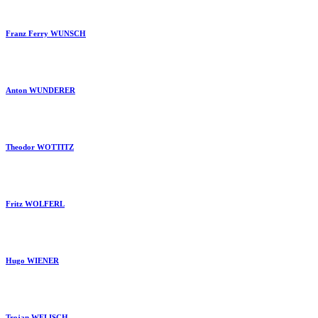
Franz Ferry WUNSCH
Anton WUNDERER
Theodor WOTTITZ
Fritz WOLFERL
Hugo WIENER
Trojan WELISCH