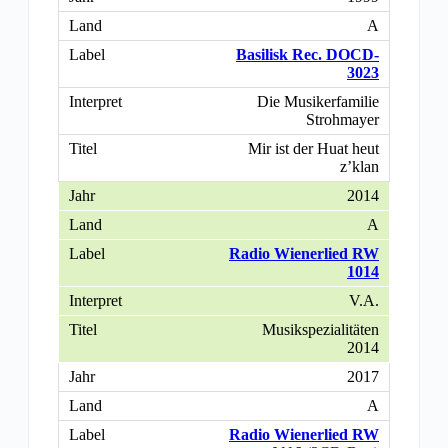
A
Basilisk Rec. DOCD-
3023
Die Musikerfamilie
Strohmayer
Mir ist der Huat heut
z’klan
2014
A
Radio Wienerlied RW
1014
V.A.
Musikspezialitäten
2014
2017
A
Radio Wienerlied RW