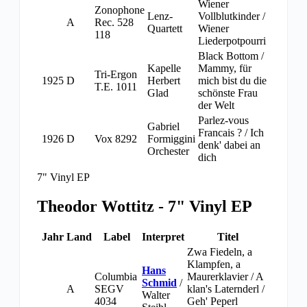
Wiener
Zonophone
Lenz-
Vollblutkinder /
A
Rec. 528
Quartett
Wiener
118
Liederpotpourri
Black Bottom /
Kapelle
Mammy, für
Tri-Ergon
1925
D
Herbert
mich bist du die
T.E. 1011
Glad
schönste Frau
der Welt
Parlez-vous
Gabriel
Francais ? / Ich
1926
D
Vox 8292
Formiggini
denk' dabei an
Orchester
dich
7" Vinyl EP
Theodor Wottitz - 7" Vinyl EP
Jahr
Land
Label
Interpret
Titel
Zwa Fiedeln, a
Klampfen, a
Hans
Columbia
Maurerklavier / A
Schmid
/
A
SEGV
klan's Laternderl /
Walter
4034
Geh' Peperl