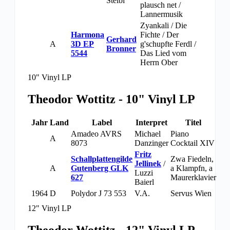
Steibl
plausch net /
Lannermusik
Zyankali / Die
Harmona
Fichte / Der
Gerhard
A
3D EP
g'schupfte Ferdl /
Bronner
5544
Das Lied vom
Herrn Ober
10" Vinyl LP
Theodor Wottitz - 10" Vinyl LP
Jahr
Land
Label
Interpret
Titel
Amadeo AVRS
Michael
Piano
A
8073
Danzinger
Cocktail XIV
Fritz
Schallplattengilde
Zwa Fiedeln,
Jellinek
/
A
Gutenberg GLK
a Klampfn, a
Luzzi
627
Maurerklavier
Baierl
1964
D
Polydor J 73 553
V.A.
Servus Wien
12" Vinyl LP