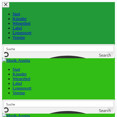
Start
Künstler
Wienerlied
Label
Lesenswert
Vereine
Search
Start
Künstler
Wienerlied
Label
Lesenswert
Vereine
Search