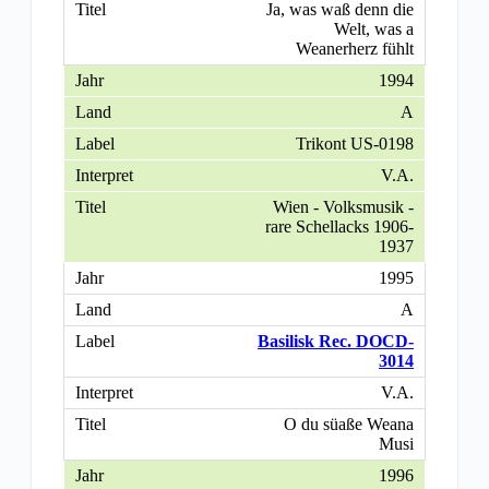
Ja, was waß denn die
Welt, was a
Weanerherz fühlt
1994
A
Trikont US-0198
V.A.
Wien - Volksmusik -
rare Schellacks 1906-
1937
1995
A
Basilisk Rec. DOCD-
3014
V.A.
O du süaße Weana
Musi
1996