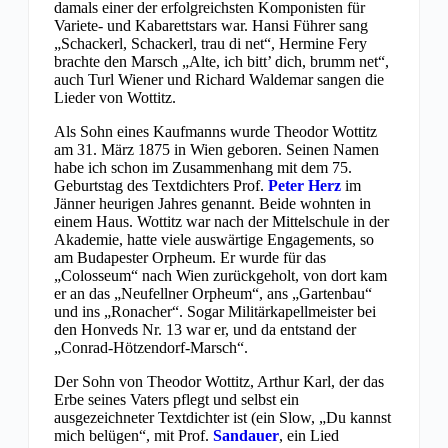
damals einer der erfolgreichsten Komponisten für
Variete- und Kabarettstars war. Hansi Führer sang
„Schackerl, Schackerl, trau di net“, Hermine Fery
brachte den Marsch „Alte, ich bitt’ dich, brumm net“,
auch Turl Wiener und Richard Waldemar sangen die
Lieder von Wottitz.
Als Sohn eines Kaufmanns wurde Theodor Wottitz
am 31. März 1875 in Wien geboren. Seinen Namen
habe ich schon im Zusammenhang mit dem 75.
Geburtstag des Textdichters Prof.
Peter Herz
im
Jänner heurigen Jahres genannt. Beide wohnten in
einem Haus. Wottitz war nach der Mittelschule in der
Akademie, hatte viele auswärtige Engagements, so
am Budapester Orpheum. Er wurde für das
„Colosseum“ nach Wien zurückgeholt, von dort kam
er an das „Neufellner Orpheum“, ans „Gartenbau“
und ins „Ronacher“. Sogar Militärkapellmeister bei
den Honveds Nr. 13 war er, und da entstand der
„Conrad-Hötzendorf-Marsch“.
Der Sohn von Theodor Wottitz, Arthur Karl, der das
Erbe seines Vaters pflegt und selbst ein
ausgezeichneter Textdichter ist (ein Slow, „Du kannst
mich belügen“, mit Prof.
Sandauer
, ein Lied