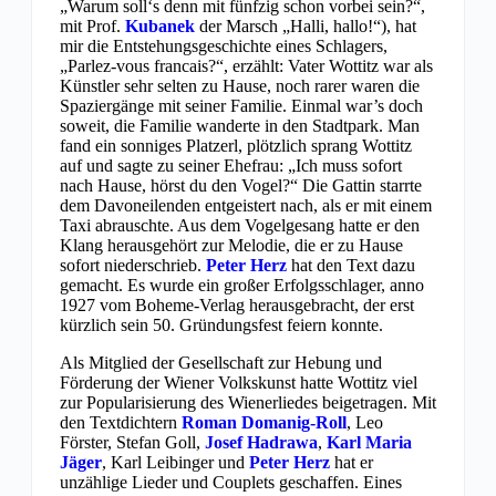
„Warum soll‘s denn mit fünfzig schon vorbei sein?“,
mit Prof.
Kubanek
der Marsch „Halli, hallo!“), hat
mir die Entstehungsgeschichte eines Schlagers,
„Parlez-vous francais?“, erzählt: Vater Wottitz war als
Künstler sehr selten zu Hause, noch rarer waren die
Spaziergänge mit seiner Familie. Einmal war’s doch
soweit, die Familie wanderte in den Stadtpark. Man
fand ein sonniges Platzerl, plötzlich sprang Wottitz
auf und sagte zu seiner Ehefrau: „Ich muss sofort
nach Hause, hörst du den Vogel?“ Die Gattin starrte
dem Davoneilenden entgeistert nach, als er mit einem
Taxi abrauschte. Aus dem Vogelgesang hatte er den
Klang herausgehört zur Melodie, die er zu Hause
sofort niederschrieb.
Peter Herz
hat den Text dazu
gemacht. Es wurde ein großer Erfolgsschlager, anno
1927 vom Boheme-Verlag herausgebracht, der erst
kürzlich sein 50. Gründungsfest feiern konnte.
Als Mitglied der Gesellschaft zur Hebung und
Förderung der Wiener Volkskunst hatte Wottitz viel
zur Popularisierung des Wienerliedes beigetragen. Mit
den Textdichtern
Roman Domanig-Roll
, Leo
Förster, Stefan Goll,
Josef Hadrawa
,
Karl Maria
Jäger
, Karl Leibinger und
Peter Herz
hat er
unzählige Lieder und Couplets geschaffen. Eines