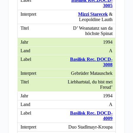
Basilisk Rec.DOCD-
3005
Mizzi Starecek
&
Leopoldine Lauth
D’ Weanatanz san da
höchste Spinat
1994
A
Basilisk Rec. DOCD-
3008
Gebrüder Matauschek
Liebhartstal, du bist mei
Freud’
1994
A
Basilisk Rec. DOCD-
4009
Duo Stadlmayr-Kroupa