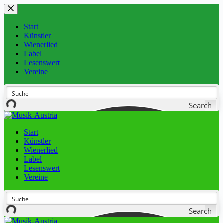
Start
Künstler
Wienerlied
Label
Lesenswert
Vereine
Search
Start
Künstler
Wienerlied
Label
Lesenswert
Vereine
Search