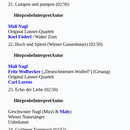
21. Lumpen und pumpen (02:50)
Hörprobe
Interpret
Autor
Mali Nagl
Original Lanner-Quartett
Karl Föderl
/ Walter Zorn
22. Hoch und Spleni (Wiener Gassenhauer) (02:50)
Hörprobe
Interpret
Autor
Mali Nagl
Fritz Wolfsecker
(„Deutschmeister-Wolferl“) (Gesang)
Original Lanner-Quartett
Carl Lorens
23. Echo der Liebe (02:50)
Hörprobe
Interpret
Autor
Geschwister Nagl (Mizzi &
Maly
)
Wiener Natursänger
Unbekannt
24. Goldener Turigrund (02:57)