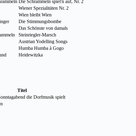
hrammeln
Die Schrammeln spiel'n auf, Nr. 2
Wiener Spezialitäten Nr. 2
Wien bleibt Wien
inger
Die Stimmungsbombe
Das Schönste von damals
rammeln
Steinriegler-Marsch
Austrian Yodelling Songs
Humba Humba à Gogo
and
Heidewitzka
Titel
nntagabend die Dorfmusik spielt
en