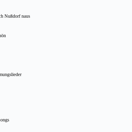
ach Nußdorf naus
hön
mungslieder
Songs