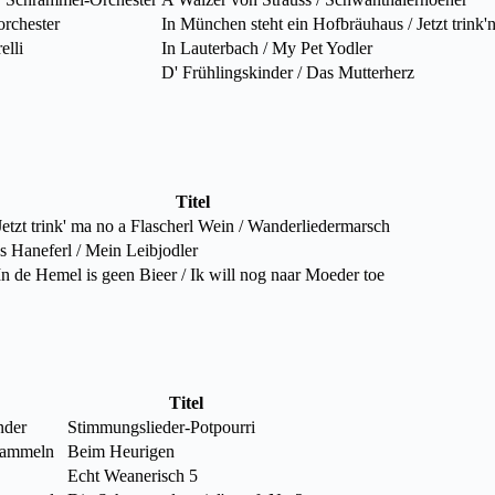
rchester
In München steht ein Hofbräuhaus / Jetzt trink
elli
In Lauterbach / My Pet Yodler
D' Frühlingskinder / Das Mutterherz
Titel
Jetzt trink' ma no a Flascherl Wein / Wanderliedermarsch
’s Haneferl / Mein Leibjodler
In de Hemel is geen Bieer / Ik will nog naar Moeder toe
Titel
nder
Stimmungslieder-Potpourri
rammeln
Beim Heurigen
Echt Weanerisch 5