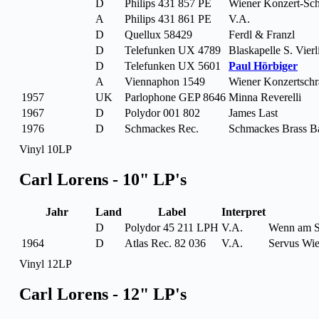
D
Philips 431 857 PE
Wiener Konzert-Sc
A
Philips 431 861 PE
V.A.
D
Quellux 58429
Ferdl & Franzl
D
Telefunken UX 4789
Blaskapelle S. Vierl
D
Telefunken UX 5601
Paul Hörbiger
A
Viennaphon 1549
Wiener Konzertsch
1957
UK
Parlophone GEP 8646
Minna Reverelli
1967
D
Polydor 001 802
James Last
1976
D
Schmackes Rec.
Schmackes Brass B
Vinyl 10LP
Carl Lorens - 10" LP's
Jahr
Land
Label
Interpret
D
Polydor 45 211 LPH
V.A.
Wenn am So
1964
D
Atlas Rec. 82 036
V.A.
Servus Wi
Vinyl 12LP
Carl Lorens - 12" LP's