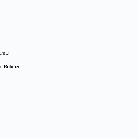
ernte
rn, Böhmen