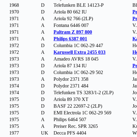
1968
D
Telefunken BLE 14123-P
Bl
1970
D
Ariola 80 662 IU
Pe
1971
A
Ariola 92 766 (2LP)
Pe
1971
A
Fontana 6446 007
V.
1971
A
Paltram Z 897 800
V.
1971
A
Philips 6387 001
K
1972
D
Columbia 1C 062-29 447
H
1972
A
Karussell Extra 2455 033
H
1973
A
Amadeo AVRS 18 045
V.
1973
D
Ariola 87 134 IU
Pe
1973
D
Columbia 1C 062-29 502
H
1973
A
Polydor 2371 358
Ja
1974
D
Polydor 2371 484
Ja
1974
D
Telefunken TS 3283/1-2 (2LP)
Jo
1975
D
Ariola 89 370 XT
V.
1975
D
BASF 22 22697-2 (2LP)
Jo
1975
D
EMI Electrola 1C 062-29 569
V.
1975
A
Philips 6464 507
V.
1975
A
Preiser Rec. SPR 3265
Ku
1977
UK
Decca PFS 4404
Wi