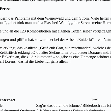
Presse
ndern das Panorama mit dem Wienerwald und dem Strom. Viele liegen 
us“, „dort trink man noch a Flascherl Wein“, „aber Servus meine Herr
e und an die 123 Kompositionen mit eigenen Texten selber vorgetragen
sungen und pfiffen hat, so wurde er bei der Arbeit „Entdeckt“ – ein Nat
ute erklingt, das köstliche „Grüß enk Gott, alle miteinander“, welches
eitkritisch erklang „O du alter Stefansturm, o du blauer Donaustrand,
 Enkerln an, die zu dir kummen“ – so gäbe es eine Unmenge schöner alt
arl Lorens „das ist die Liebe nur ganz allein“!
Interpret
Titel
ler
Sag'ns das durch die Blume / Bilderbuch aus B
r Schrammel-Orchester
A Walzer von Strauss / Schwanthalerhoeher