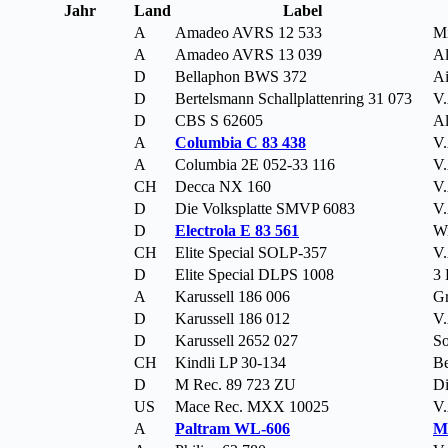
Jahr
Land
Label
A
Amadeo AVRS 12 533
Mi
A
Amadeo AVRS 13 039
Al
D
Bellaphon BWS 372
A
D
Bertelsmann Schallplattenring 31 073
V.
D
CBS S 62605
Al
A
Columbia C 83 438
V.
A
Columbia 2E 052-33 116
V.
CH
Decca NX 160
V.
D
Die Volksplatte SMVP 6083
V.
D
Electrola E 83 561
Wi
CH
Elite Special SOLP-357
V.
D
Elite Special DLPS 1008
3 
A
Karussell 186 006
Gr
D
Karussell 186 012
V.
D
Karussell 2652 027
So
CH
Kindli LP 30-134
Be
D
M Rec. 89 723 ZU
Di
US
Mace Rec. MXX 10025
V.
A
Paltram WL-606
M