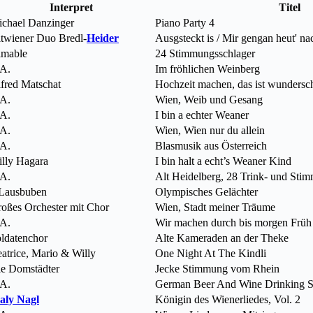
Interpret
Titel
chael Danzinger
Piano Party 4
twiener Duo Bredl-
Heider
Ausgsteckt is / Mir gengan heut' n
imable
24 Stimmungsschlager
A.
Im fröhlichen Weinberg
fred Matschat
Hochzeit machen, das ist wundersc
A.
Wien, Weib und Gesang
A.
I bin a echter Weaner
A.
Wien, Wien nur du allein
A.
Blasmusik aus Österreich
lly Hagara
I bin halt a echt’s Weaner Kind
A.
Alt Heidelberg, 28 Trink- und Stim
Lausbuben
Olympisches Gelächter
oßes Orchester mit Chor
Wien, Stadt meiner Träume
A.
Wir machen durch bis morgen Früh
ldatenchor
Alte Kameraden an der Theke
atrice, Mario & Willy
One Night At The Kindli
e Domstädter
Jecke Stimmung vom Rhein
A.
German Beer And Wine Drinking 
aly Nagl
Königin des Wienerliedes, Vol. 2