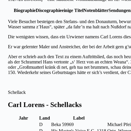
Biographie
Discographie
einige Titel
Notenblätter
Sendungen
Viele Besucher besteigen den Stefans- und den Donauturm, bewu
Wasser samma z’Haus“, später „da fahr’n ma halt nach Nußdorf na
Die wenigsten wissen, dass ein Urwiener namens Carl Lorens dies
Er war gelernter Maler und Anstreicher, der bei der Arbeit gern g’
Aber er schrieb auch den Text zu einem Auftrittslied, das noch he
als der Schrammel Hans vertonte „s‘ Herz von an echten Weana“. Z
oder „Großmuatterl kränk di net, geh tua net brummen, schau deine
150. Wiederkehr seines Geburtstages hätte er sich’s verdient, der C
Schellack
Carl Lorens - Schellacks
Jahr
Land
Label
D
Beka 59969
Michael Pfei
D
His Master's Voice E.G. 1318
Orig. Wiene