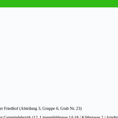
r Friedhof (Abteilung 3, Gruppe 6, Grab Nr. 23)
r Gemeindebezirk (12, Längenfeldgasse 14-18 / Klährgasse 2 / Arndts