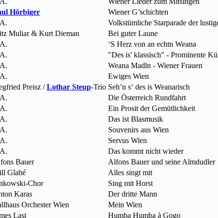
A.
Wiener Lieder zum Mitsingen
ul Hörbiger
Wiener G’schichten
A.
Volkstümliche Starparade der lusti
itz Muliar & Kurt Dieman
Bei guter Laune
A.
‘S Herz von an echtn Weana
A.
"Des is' klassisch" - Prominente Kü
A.
Weana Madln - Wiener Frauen
A.
Ewiges Wien
egfried Preisz /
Lothar Steup
-Trio
Seh’n s‘ des is Weanarisch
A.
Die Österreich Rundfahrt
A.
Ein Prosit der Gemütlichkeit
A.
Das ist Blasmusik
A.
Souvenirs aus Wien
A.
Servus Wien
A.
Das kommt nicht wieder
fons Bauer
Alfons Bauer und seine Almdudler
ll Glahé
Alles singt mit
nkowski-Chor
Sing mit Horst
ton Karas
Der dritte Mann
llhaus Orchester Wien
Mein Wien
mes Last
Humba Humba à Gogo