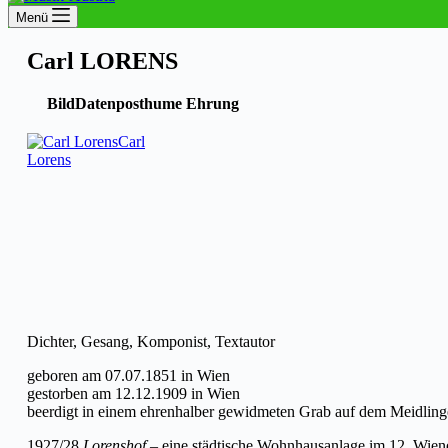
Menü
Carl LORENS
Bild
Daten
posthume Ehrung
Carl
Lorens
Dichter, Gesang, Komponist, Textautor
geboren am 07.07.1851 in Wien
gestorben am 12.12.1909 in Wien
beerdigt in einem ehrenhalber gewidmeten Grab auf dem Meidlinge
1927/28
Lorenshof
– eine städtische Wohnhausanlage im 12. Wiene