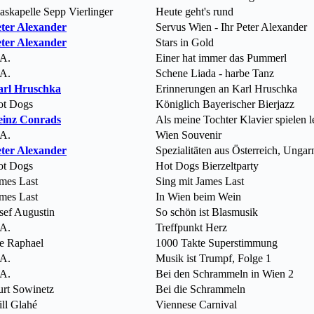
askapelle Sepp Vierlinger
Heute geht's rund
ter Alexander
Servus Wien - Ihr Peter Alexander
ter Alexander
Stars in Gold
A.
Einer hat immer das Pummerl
A.
Schene Liada - harbe Tanz
arl Hruschka
Erinnerungen an Karl Hruschka
ot Dogs
Königlich Bayerischer Bierjazz
einz Conrads
Als meine Tochter Klavier spielen l
A.
Wien Souvenir
ter Alexander
Spezialitäten aus Österreich, Unga
ot Dogs
Hot Dogs Bierzeltparty
mes Last
Sing mit James Last
mes Last
In Wien beim Wein
sef Augustin
So schön ist Blasmusik
A.
Treffpunkt Herz
e Raphael
1000 Takte Superstimmung
A.
Musik ist Trumpf, Folge 1
A.
Bei den Schrammeln in Wien 2
rt Sowinetz
Bei die Schrammeln
ll Glahé
Viennese Carnival