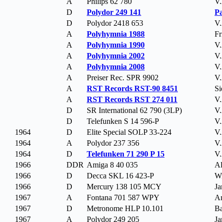
A
Philips 62 780
V.
D
Polydor 249 141
Pa
D
Polydor 2418 653
V.
A
Polyhymnia 1988
Fr
A
Polyhymnia 1990
V.
A
Polyhymnia 2002
V.
A
Polyhymnia 2008
V.
A
Preiser Rec. SPR 9902
V.
A
RST Records RST-90 8451
Si
A
RST Records RST 274 011
V.
D
SR International 62 790 (3LP)
V.
D
Telefunken S 14 596-P
V.
1964
D
Elite Special SOLP 33-224
V.
1964
A
Polydor 237 356
V.
1964
D
Telefunken 71 290 P 15
V.
1966
DDR
Amiga 8 40 035
Al
1966
D
Decca SKL 16 423-P
Wi
1966
D
Mercury 138 105 MCY
Ja
1967
A
Fontana 701 587 WPY
An
1967
D
Metronome HLP 10.101
Ba
1967
A
Polydor 249 205
Ja