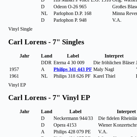
D
Odeon O-26 965
Großes Blaso
NL
Parlophon D.P. 168
Minna Rever
D
Parlophon P. 948
V.A.
Vinyl Single
Carl Lorens - 7" Singles
Jahr
Land
Label
Interpret
DDR
Eterna 4 30 009
Die fröhlichen Bläser
1957
A
Philips 341 443 PF
Maly Nagl
1961
NL
Philips 318 626 PF
Karel Thiel
Vinyl EP
Carl Lorens - 7" Vinyl EP
Jahr
Land
Label
Interpret
D
Neckermann 944/33
Die fidelen Rheinlä
D
Opera 4153
Wiener Konzertsch
A
Philips 428 079 PE
V.A.