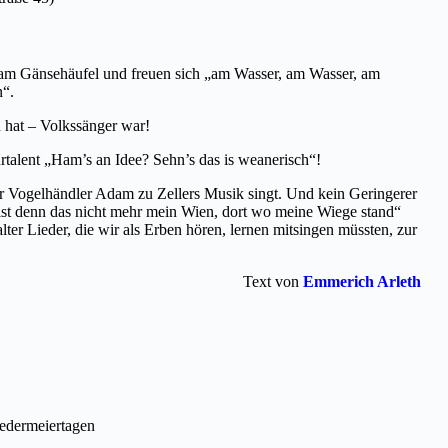
am Gänsehäufel und freuen sich „am Wasser, am Wasser, am
n“.
 hat – Volkssänger war!
urtalent „Ham’s an Idee? Sehn’s das is weanerisch“!
 der Vogelhändler Adam zu Zellers Musik singt. Und kein Geringerer
 ist denn das nicht mehr mein Wien, dort wo meine Wiege stand“
er Lieder, die wir als Erben hören, lernen mitsingen müssten, zur
Text von
Emmerich Arleth
iedermeiertagen