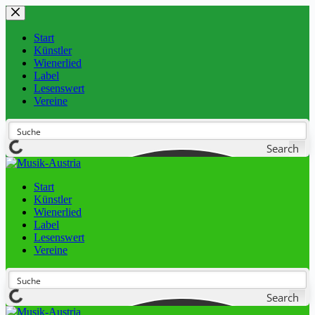
Start
Künstler
Wienerlied
Label
Lesenswert
Vereine
Search
Start
Künstler
Wienerlied
Label
Lesenswert
Vereine
Search