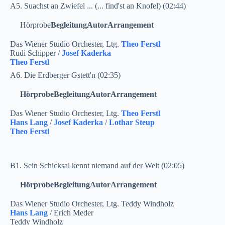
A5. Suachst an Zwiefel ... (... find'st an Knofel) (02:44)
Hörprobe
Begleitung
Autor
Arrangement
Das Wiener Studio Orchester, Ltg.
Theo Ferstl
Rudi Schipper /
Josef Kaderka
Theo Ferstl
A6. Die Erdberger Gstett'n (02:35)
Hörprobe
Begleitung
Autor
Arrangement
Das Wiener Studio Orchester, Ltg.
Theo Ferstl
Hans Lang
/
Josef Kaderka
/
Lothar Steup
Theo Ferstl
B1. Sein Schicksal kennt niemand auf der Welt (02:05)
Hörprobe
Begleitung
Autor
Arrangement
Das Wiener Studio Orchester, Ltg. Teddy Windholz
Hans Lang
/ Erich Meder
Teddy Windholz