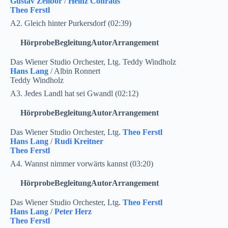
Gustav Zelibor
/
Heinz Conrads
Theo Ferstl
A2. Gleich hinter Purkersdorf (02:39)
Hörprobe
Begleitung
Autor
Arrangement
Das Wiener Studio Orchester, Ltg. Teddy Windholz
Hans Lang
/ Albin Ronnert
Teddy Windholz
A3. Jedes Landl hat sei Gwandl (02:12)
Hörprobe
Begleitung
Autor
Arrangement
Das Wiener Studio Orchester, Ltg.
Theo Ferstl
Hans Lang
/
Rudi Kreitner
Theo Ferstl
A4. Wannst nimmer vorwärts kannst (03:20)
Hörprobe
Begleitung
Autor
Arrangement
Das Wiener Studio Orchester, Ltg.
Theo Ferstl
Hans Lang
/
Peter Herz
Theo Ferstl