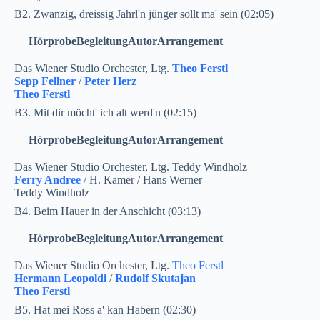
B2. Zwanzig, dreissig Jahrl'n jünger sollt ma' sein (02:05)
Hörprobe
Begleitung
Autor
Arrangement
Das Wiener Studio Orchester, Ltg.
Theo Ferstl
Sepp Fellner
/
Peter Herz
Theo Ferstl
B3. Mit dir möcht' ich alt werd'n (02:15)
Hörprobe
Begleitung
Autor
Arrangement
Das Wiener Studio Orchester, Ltg. Teddy Windholz
Ferry Andree
/ H. Kamer / Hans Werner
Teddy Windholz
B4. Beim Hauer in der Anschicht (03:13)
Hörprobe
Begleitung
Autor
Arrangement
Das Wiener Studio Orchester, Ltg.
Theo Ferstl
Hermann Leopoldi
/
Rudolf Skutajan
Theo Ferstl
B5. Hat mei Ross a' kan Habern (02:30)