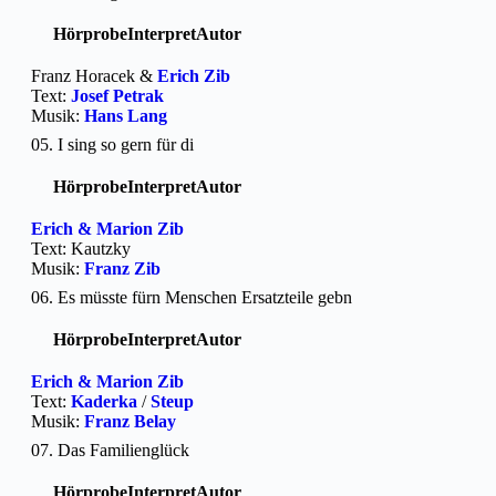
Hörprobe
Interpret
Autor
Franz Horacek &
Erich Zib
Text:
Josef Petrak
Musik:
Hans Lang
05. I sing so gern für di
Hörprobe
Interpret
Autor
Erich & Marion Zib
Text: Kautzky
Musik:
Franz Zib
06. Es müsste fürn Menschen Ersatzteile gebn
Hörprobe
Interpret
Autor
Erich & Marion Zib
Text:
Kaderka
/
Steup
Musik:
Franz Belay
07. Das Familienglück
Hörprobe
Interpret
Autor