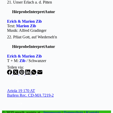
21. Unser Erlach a. d. Pitten
Hörprobe
Interpret
Autor
Erich & Marion Zib
Text:
Marion Zib
Musik: Alfred Gradinger
22. Pfüat Gott, auf Wiederseh'n
Hörprobe
Interpret
Autor
Erich & Marion Zib
T + M:
Zib
/ Schwanzer
Teilen via:
Ariola 19 170 AT
Barless Rec. CD-MA 7219-2
© 2025 musik-austria.at -
Impressum
|
Datenschutz
|
Kontakt