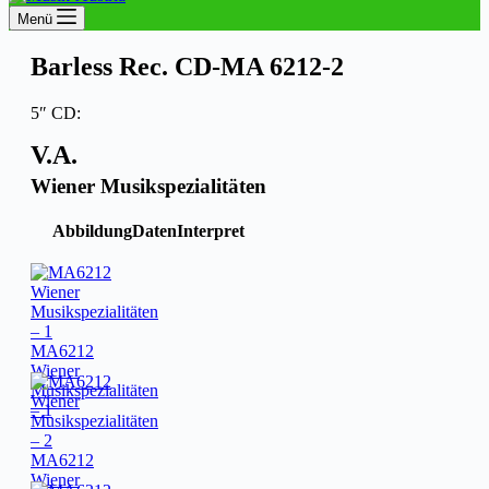
Menü
Barless Rec. CD-MA 6212-2
5″ CD:
V.A.
Wiener Musikspezialitäten
Abbildung
Daten
Interpret
MA6212
Wiener
Musikspezialitäten
– 1
MA6212
Wiener