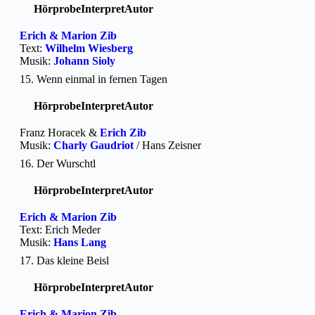
Hörprobe
Interpret
Autor
Erich & Marion Zib
Text:
Wilhelm Wiesberg
Musik:
Johann Sioly
15. Wenn einmal in fernen Tagen
Hörprobe
Interpret
Autor
Franz Horacek &
Erich Zib
Musik:
Charly Gaudriot
/ Hans Zeisner
16. Der Wurschtl
Hörprobe
Interpret
Autor
Erich & Marion Zib
Text: Erich Meder
Musik:
Hans Lang
17. Das kleine Beisl
Hörprobe
Interpret
Autor
Erich & Marion Zib