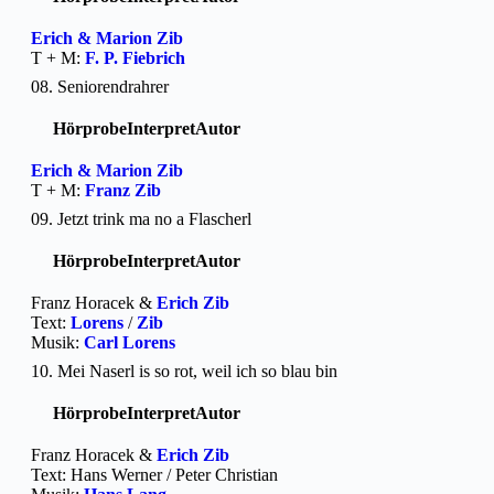
Erich & Marion Zib
T + M:
F. P. Fiebrich
08. Seniorendrahrer
Hörprobe
Interpret
Autor
Erich & Marion Zib
T + M:
Franz Zib
09. Jetzt trink ma no a Flascherl
Hörprobe
Interpret
Autor
Franz Horacek &
Erich Zib
Text:
Lorens
/
Zib
Musik:
Carl Lorens
10. Mei Naserl is so rot, weil ich so blau bin
Hörprobe
Interpret
Autor
Franz Horacek &
Erich Zib
Text: Hans Werner / Peter Christian