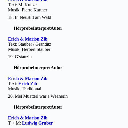
Text: M. Kunze
Musik: Pierre Kartner
18. In Neustift am Wald
Hörprobe
Interpret
Autor
Erich & Marion Zib
Text: Stauber / Granditz
Musik: Herbert Stauber
19. G'stanzln
Hörprobe
Interpret
Autor
Erich & Marion Zib
Text:
Erich Zib
Musik: Traditional
20. Mei Muatterl war a Weanerin
Hörprobe
Interpret
Autor
Erich & Marion Zib
T + M:
Ludwig Gruber