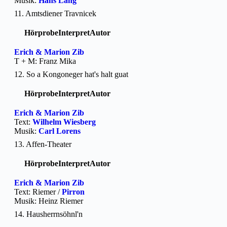
Musik:
Hans Lang
11. Amtsdiener Travnicek
Hörprobe
Interpret
Autor
Erich & Marion Zib
T + M: Franz Mika
12. So a Kongoneger hat's halt guat
Hörprobe
Interpret
Autor
Erich & Marion Zib
Text:
Wilhelm Wiesberg
Musik:
Carl Lorens
13. Affen-Theater
Hörprobe
Interpret
Autor
Erich & Marion Zib
Text: Riemer /
Pirron
Musik: Heinz Riemer
14. Hausherrnsöhnl'n