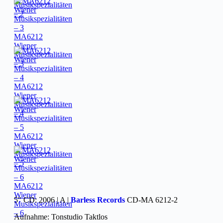
Musikspezialitäten
– 2
MA6212
Wiener
Musikspezialitäten
– 3
MA6212
Wiener
Musikspezialitäten
– 4
MA6212
Wiener
Musikspezialitäten
– 5
MA6212
Wiener
5″ CD: 2006 | A |
Barless Records
CD-MA 6212-2
Musikspezialitäten
– 6
Aufnahme: Tonstudio Taktlos