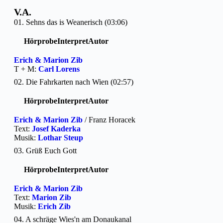
V.A.
01. Sehns das is Weanerisch (03:06)
Hörprobe
Interpret
Autor
Erich & Marion Zib
T + M:
Carl Lorens
02. Die Fahrkarten nach Wien (02:57)
Hörprobe
Interpret
Autor
Erich & Marion Zib
/ Franz Horacek
Text:
Josef Kaderka
Musik:
Lothar Steup
03. Grüß Euch Gott
Hörprobe
Interpret
Autor
Erich & Marion Zib
Text:
Marion Zib
Musik:
Erich Zib
04. A schräge Wies'n am Donaukanal