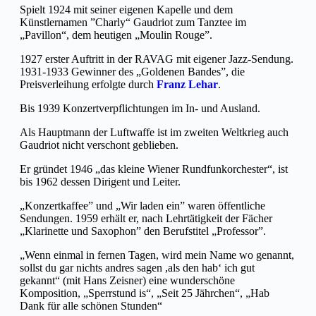
Spielt 1924 mit seiner eigenen Kapelle und dem
Künstlernamen ”Charly“ Gaudriot zum Tanztee im
„Pavillon“, dem heutigen „Moulin Rouge”.
1927 erster Auftritt in der RAVAG mit eigener Jazz-Sendung.
1931-1933 Gewinner des „Goldenen Bandes”, die
Preisverleihung erfolgte durch
Franz Lehar
.
Bis 1939 Konzertverpflichtungen im In- und Ausland.
Als Hauptmann der Luftwaffe ist im zweiten Weltkrieg auch
Gaudriot nicht verschont geblieben.
Er gründet 1946 „das kleine Wiener Rundfunkorchester“, ist
bis 1962 dessen Dirigent und Leiter.
„Konzertkaffee” und „Wir laden ein” waren öffentliche
Sendungen. 1959 erhält er, nach Lehrtätigkeit der Fächer
„Klarinette und Saxophon” den Berufstitel „Professor”.
„Wenn einmal in fernen Tagen, wird mein Name wo genannt,
sollst du gar nichts andres sagen ,als den hab‘ ich gut
gekannt“ (mit Hans Zeisner) eine wunderschöne
Komposition, „Sperrstund is“, „Seit 25 Jährchen“, „Hab
Dank für alle schönen Stunden“