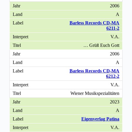
2006
A
Barless Records CD-MA
6211-2
V.A.
… Grüß Euch Gott
2006
A
Barless Records CD-MA
6212-2
V.A.
Wiener Musikspezialitäten
2023
A
Eigenverlag Patina
V.A.