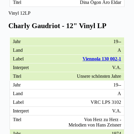
Dina Ögon Äro Eldar
Vinyl 12LP
Charly Gaudriot - 12" Vinyl LP
19--
A
Viennola 130 002-1
V.A.
Unsere schönsten Jahre
19--
A
VRC LPS 3102
V.A.
Von Herz zu Herz -
Melodien von Hans Zeisner
1974