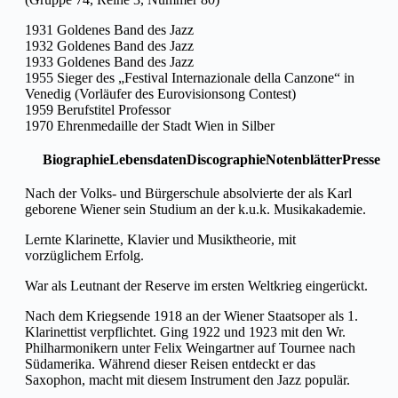
1931 Goldenes Band des Jazz
1932 Goldenes Band des Jazz
1933 Goldenes Band des Jazz
1955 Sieger des „Festival Internazionale della Canzone“ in
Venedig (Vorläufer des Eurovisionsong Contest)
1959 Berufstitel Professor
1970 Ehrenmedaille der Stadt Wien in Silber
Biographie
Lebensdaten
Discographie
Notenblätter
Presse
Nach der Volks- und Bürgerschule absolvierte der als Karl
geborene Wiener sein Studium an der k.u.k. Musikakademie.
Lernte Klarinette, Klavier und Musiktheorie, mit
vorzüglichem Erfolg.
War als Leutnant der Reserve im ersten Weltkrieg eingerückt.
Nach dem Kriegsende 1918 an der Wiener Staatsoper als 1.
Klarinettist verpflichtet. Ging 1922 und 1923 mit den Wr.
Philharmonikern unter Felix Weingartner auf Tournee nach
Südamerika. Während dieser Reisen entdeckt er das
Saxophon, macht mit diesem Instrument den Jazz populär.