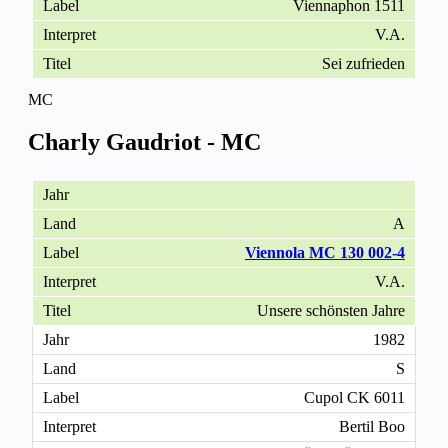
Viennaphon 1511
V.A.
Sei zufrieden
MC
Charly Gaudriot - MC
A
Viennola MC 130 002-4
V.A.
Unsere schönsten Jahre
1982
S
Cupol CK 6011
Bertil Boo