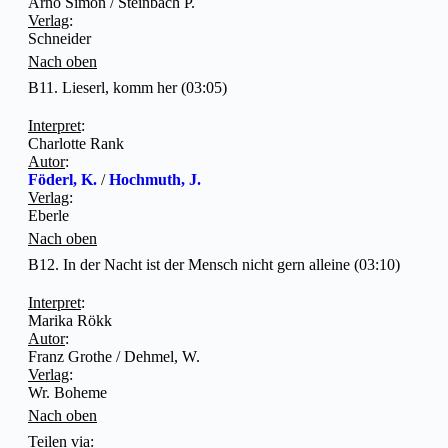
Arno Simon / Steinbach P.
Verlag
:
Schneider
Nach oben
B11. Lieserl, komm her (03:05)
Interpret
:
Charlotte Rank
Autor
:
Föderl, K.
/
Hochmuth, J.
Verlag
:
Eberle
Nach oben
B12. In der Nacht ist der Mensch nicht gern alleine (03:10)
Interpret
:
Marika Rökk
Autor
:
Franz Grothe / Dehmel, W.
Verlag
:
Wr. Boheme
Nach oben
Teilen via: