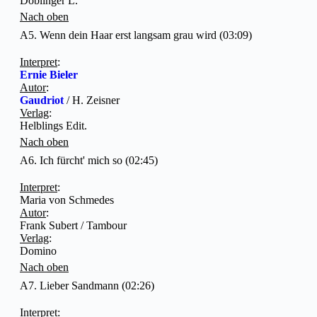
Doblinger L.
Nach oben
A5. Wenn dein Haar erst langsam grau wird (03:09)
Interpret
:
Ernie Bieler
Autor
:
Gaudriot
/ H. Zeisner
Verlag
:
Helblings Edit.
Nach oben
A6. Ich fürcht' mich so (02:45)
Interpret
:
Maria von Schmedes
Autor
:
Frank Subert / Tambour
Verlag
:
Domino
Nach oben
A7. Lieber Sandmann (02:26)
Interpret
: