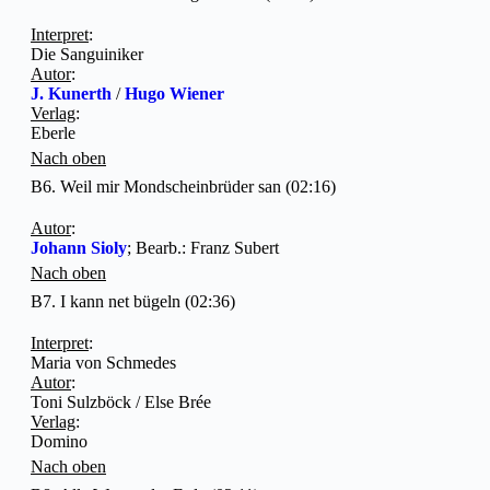
Interpret
:
Die Sanguiniker
Autor
:
J. Kunerth
/
Hugo Wiener
Verlag
:
Eberle
Nach oben
B6. Weil mir Mondscheinbrüder san (02:16)
Autor
:
Johann Sioly
; Bearb.: Franz Subert
Nach oben
B7. I kann net bügeln (02:36)
Interpret
:
Maria von Schmedes
Autor
:
Toni Sulzböck / Else Brée
Verlag
:
Domino
Nach oben