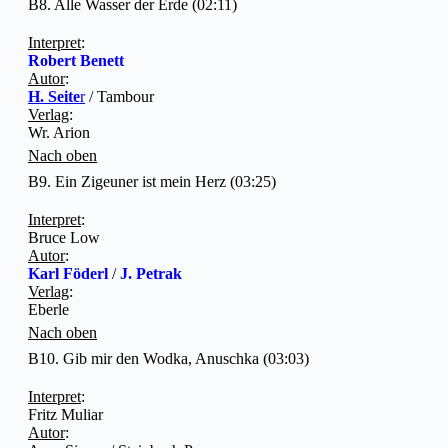
B8. Alle Wasser der Erde (02:11)
Interpret
:
Robert Benett
Autor
:
H. Seite
r
/ Tambour
Verlag
:
Wr. Arion
Nach oben
B9. Ein Zigeuner ist mein Herz (03:25)
Interpret
:
Bruce Low
Autor
:
Karl Föderl
/
J. Petrak
Verlag
:
Eberle
Nach oben
B10. Gib mir den Wodka, Anuschka (03:03)
Interpret
:
Fritz Muliar
Autor
: