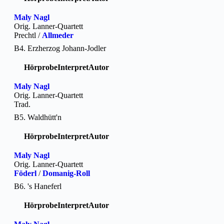
Maly Nagl
Orig. Lanner-Quartett
Prechtl /
Allmeder
B4. Erzherzog Johann-Jodler
Hörprobe
Interpret
Autor
Maly Nagl
Orig. Lanner-Quartett
Trad.
B5. Waldhütt'n
Hörprobe
Interpret
Autor
Maly Nagl
Orig. Lanner-Quartett
Föderl
/
Domanig-Roll
B6. 's Haneferl
Hörprobe
Interpret
Autor