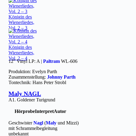
Königin des
Wienerliedes,
Vol. 2 – 3
Königin des
Wienerliedes,
Vol. 2 – 4
12″ Vinyl LP: A |
Paltram
WL-606
Produktion: Evelyn Parth
Zusammenstellung:
Johnny Parth
Tontechnik: Hans Peter Strobl
Maly NAGL
A1. Goldener Turigrund
Hörprobe
Interpret
Autor
Geschwister
Nagl
(
Maly
und Mizzi)
mit Schrammelbegleitung
unbekannt