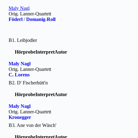
Maly Nagl
Orig. Lanner-Quartett
Föderl
/
Domanig-Roll
B1. Leibjodler
Hörprobe
Interpret
Autor
Maly Nagl
Orig. Lanner-Quartett
C. Lorens
B2. D' Fischerhütt'n
Hörprobe
Interpret
Autor
Maly Nagl
Orig. Lanner-Quartett
Kronegger
B3. Ane von der Wäsch'
Hörprobe
Interpret
Autor