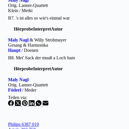
Maly Nagl
Orig. Lanner-Quartett
Klein / Merkt
B7. 's ist alles so wie's einmal war
Hörprobe
Interpret
Autor
Maly Nagl
& Willy Strohmayer
Gesang & Harmonika
Haupt
/ Doenen
B8. Mei' Sack der muaß a Loch ham
Hörprobe
Interpret
Autor
Maly Nagl
Orig. Lanner-Quartett
Föderl
/ Meder
Teilen via:
Philips 6387 019