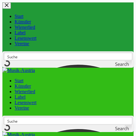
Start
Künstler
Wienerlied
Label
Lesenswert
Vereine
Search
Start
Künstler
Wienerlied
Label
Lesenswert
Vereine
Search