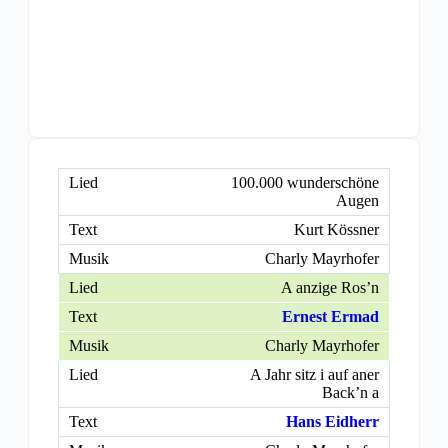
100.000 wunderschöne
Augen
Kurt Kössner
Charly Mayrhofer
A anzige Ros’n
Ernest Ermad
Charly Mayrhofer
A Jahr sitz i auf aner
Back’n a
Hans Eidherr