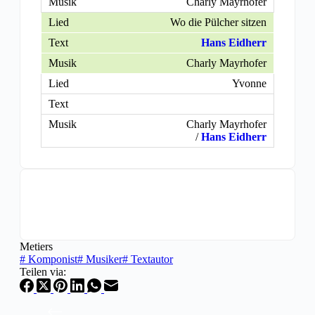
Charly Mayrhofer
Wo die Pülcher sitzen
Hans Eidherr
Charly Mayrhofer
Yvonne
Charly Mayrhofer
/
Hans Eidherr
Metiers
#
Komponist
#
Musiker
#
Textautor
Teilen via: