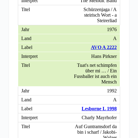
The Melodic Band
Schürzenjaga / A
steirisch Wort - a
Steirerliad
1976
A
AVO A 2222
Hans Pirkner
Tuat's net schimpfen
über mi … / Ein
Fussballer ist auch ein
Mensch
1992
A
Lesborne L 1998
Charly Mayrhofer
Auf Guntramsdorf da
bin i scharf / Jakobi-
Walzer