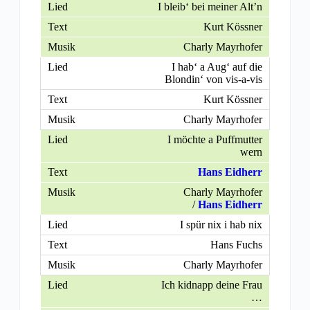
I bleib‘ bei meiner Alt’n
Kurt Kössner
Charly Mayrhofer
I hab‘ a Aug‘ auf die
Blondin‘ von vis-a-vis
Kurt Kössner
Charly Mayrhofer
I möchte a Puffmutter
wern
Hans Eidherr
Charly Mayrhofer
/
Hans Eidherr
I spür nix i hab nix
Hans Fuchs
Charly Mayrhofer
Ich kidnapp deine Frau
…