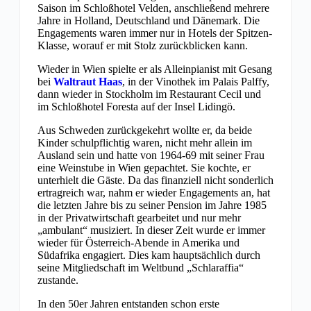
Saison im Schloßhotel Velden, anschließend mehrere
Jahre in Holland, Deutschland und Dänemark. Die
Engagements waren immer nur in Hotels der Spitzen-
Klasse, worauf er mit Stolz zurückblicken kann.
Wieder in Wien spielte er als Alleinpianist mit Gesang
bei
Waltraut Haas
, in der Vinothek im Palais Palffy,
dann wieder in Stockholm im Restaurant Cecil und
im Schloßhotel Foresta auf der Insel Lidingö.
Aus Schweden zurückgekehrt wollte er, da beide
Kinder schulpflichtig waren, nicht mehr allein im
Ausland sein und hatte von 1964-69 mit seiner Frau
eine Weinstube in Wien gepachtet. Sie kochte, er
unterhielt die Gäste. Da das finanziell nicht sonderlich
ertragreich war, nahm er wieder Engagements an, hat
die letzten Jahre bis zu seiner Pension im Jahre 1985
in der Privatwirtschaft gearbeitet und nur mehr
„ambulant“ musiziert. In dieser Zeit wurde er immer
wieder für Österreich-Abende in Amerika und
Südafrika engagiert. Dies kam hauptsächlich durch
seine Mitgliedschaft im Weltbund „Schlaraffia“
zustande.
In den 50er Jahren entstanden schon erste