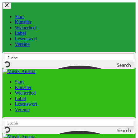
Start
Künstler
Wienerlied
Label
Lesenswert
Vereine
Search
Start
Künstler
Wienerlied
Label
Lesenswert
Vereine
Search