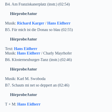
B4. Am Franziskanerplatz (instr.) (02:54)
Hörprobe
Autor
Musik:
Richard Karger
/
Hans Eidherr
B5. Für mich ist die Donau so blau (02:55)
Hörprobe
Autor
Text:
Hans Eidherr
Musik:
Hans Eidherr
/ Charly Mayrhofer
B6. Klosterneuburger-Tanz (instr.) (02:46)
Hörprobe
Autor
Musik: Karl M. Swoboda
B7. Schauts mi net so deppert an (02:46)
Hörprobe
Autor
T + M:
Hans Eidherr