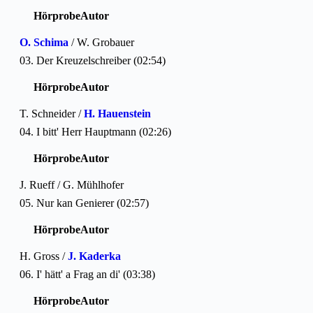
Hörprobe
Autor
O. Schima
/ W. Grobauer
03. Der Kreuzelschreiber (02:54)
Hörprobe
Autor
T. Schneider /
H. Hauenstein
04. I bitt' Herr Hauptmann (02:26)
Hörprobe
Autor
J. Rueff / G. Mühlhofer
05. Nur kan Genierer (02:57)
Hörprobe
Autor
H. Gross /
J. Kaderka
06. I' hätt' a Frag an di' (03:38)
Hörprobe
Autor