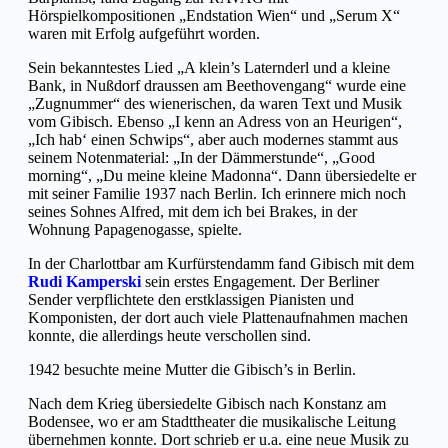
Hörspielkompositionen „Endstation Wien“ und „Serum X“
waren mit Erfolg aufgeführt worden.
Sein bekanntestes Lied „A klein’s Laternderl und a kleine
Bank, in Nußdorf draussen am Beethovengang“ wurde eine
„Zugnummer“ des wienerischen, da waren Text und Musik
vom Gibisch. Ebenso „I kenn an Adress von an Heurigen“,
„Ich hab‘ einen Schwips“, aber auch modernes stammt aus
seinem Notenmaterial: „In der Dämmerstunde“, „Good
morning“, „Du meine kleine Madonna“. Dann übersiedelte er
mit seiner Familie 1937 nach Berlin. Ich erinnere mich noch
seines Sohnes Alfred, mit dem ich bei Brakes, in der
Wohnung Papagenogasse, spielte.
In der Charlottbar am Kurfürstendamm fand Gibisch mit dem
Rudi Kamperski
sein erstes Engagement. Der Berliner
Sender verpflichtete den erstklassigen Pianisten und
Komponisten, der dort auch viele Plattenaufnahmen machen
konnte, die allerdings heute verschollen sind.
1942 besuchte meine Mutter die Gibisch’s in Berlin.
Nach dem Krieg übersiedelte Gibisch nach Konstanz am
Bodensee, wo er am Stadttheater die musikalische Leitung
übernehmen konnte. Dort schrieb er u.a. eine neue Musik zu