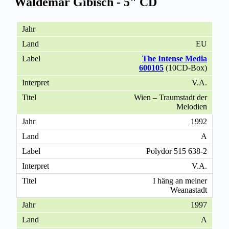
Waldemar Gibisch - 5" CD
EU
The Intense Media
600105
(10CD-Box)
V.A.
Wien – Traumstadt der
Melodien
1992
A
Polydor 515 638-2
V.A.
I häng an meiner
Weanastadt
1997
A