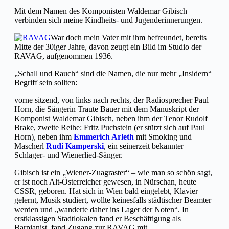
Mit dem Namen des Komponisten Waldemar Gibisch
verbinden sich meine Kindheits- und Jugenderinnerungen.
War doch mein Vater mit ihm befreundet, bereits
Mitte der 30iger Jahre, davon zeugt ein Bild im Studio der
RAVAG, aufgenommen 1936.
„Schall und Rauch“ sind die Namen, die nur mehr „Insidern“
Begriff sein sollten:
vorne sitzend, von links nach rechts, der Radiosprecher Paul
Horn, die Sängerin Traute Bauer mit dem Manuskript der
Komponist Waldemar Gibisch, neben ihm der Tenor Rudolf
Brake, zweite Reihe: Fritz Puchstein (er stützt sich auf Paul
Horn), neben ihm
Emmerich Arleth
mit Smoking und
Mascherl
Rudi Kamperski
, ein seinerzeit bekannter
Schlager- und Wienerlied-Sänger.
Gibisch ist ein „Wiener-Zuagraster“ – wie man so schön sagt,
er ist noch Alt-Österreicher gewesen, in Nürschan, heute
CSSR, geboren. Hat sich in Wien bald eingelebt, Klavier
gelernt, Musik studiert, wollte keinesfalls städtischer Beamter
werden und „wanderte daher ins Lager der Noten“. In
erstklassigen Stadtlokalen fand er Beschäftigung als
Barpianist, fand Zugang zur RAVAG mit