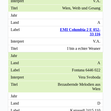
V.A.
Wien, Weib und Gesang
A
EMI Columbia 2 E 052-
33 116
V.A.
I bin a echter Weaner
A
Fontana 6446 022
Vera Svoboda
Bezaubernde Melodien aus
Wien
D
Karussell 2415 110