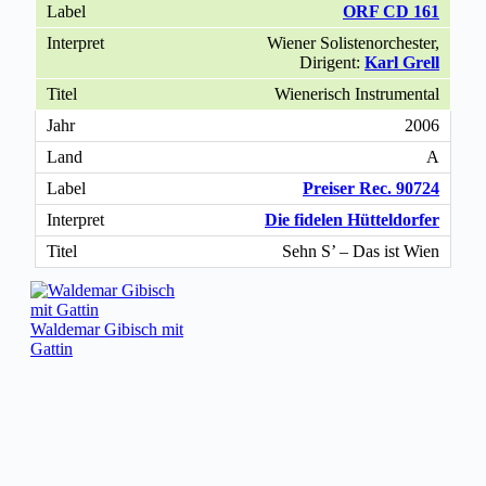
ORF CD 161
Wiener Solistenorchester,
Dirigent:
Karl Grell
Wienerisch Instrumental
2006
A
Preiser Rec. 90724
Die fidelen Hütteldorfer
Sehn S’ – Das ist Wien
Waldemar Gibisch mit
Gattin