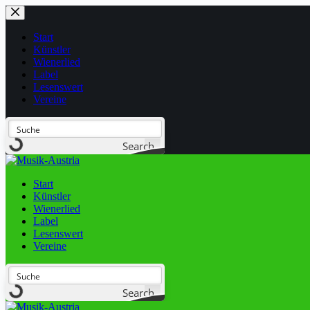
Start
Künstler
Wienerlied
Label
Lesenswert
Vereine
Search
Start
Künstler
Wienerlied
Label
Lesenswert
Vereine
Search