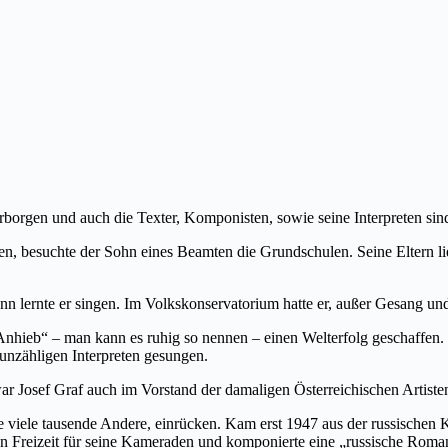
verborgen und auch die Texter, Komponisten, sowie seine Interpreten si
n, besuchte der Sohn eines Beamten die Grundschulen. Seine Eltern ließ
 lernte er singen. Im Volkskonservatorium hatte er, außer Gesang und 
„Anhieb“ – man kann es ruhig so nennen – einen Welterfolg geschaffen.
 unzähligen Interpreten gesungen.
war Josef Graf auch im Vorstand der damaligen Österreichischen Artiste
viele tausende Andere, einrücken. Kam erst 1947 aus der russischen Kr
argen Freizeit für seine Kameraden und komponierte eine „russische Roma