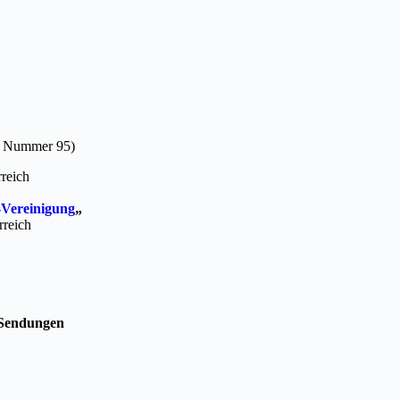
5, Nummer 95)
rreich
-Vereinigung
„
rreich
Sendungen