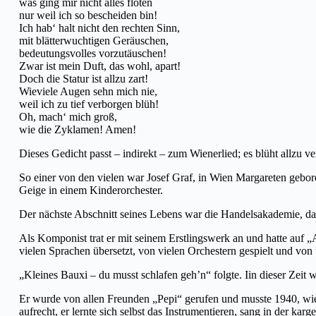
was ging mir nicht alles flöten
nur weil ich so bescheiden bin!
Ich hab‘ halt nicht den rechten Sinn,
mit blätterwuchtigen Geräuschen,
bedeutungsvolles vorzutäuschen!
Zwar ist mein Duft, das wohl, apart!
Doch die Statur ist allzu zart!
Wieviele Augen sehn mich nie,
weil ich zu tief verborgen blüh!
Oh, mach‘ mich groß,
wie die Zyklamen! Amen!
Dieses Gedicht passt – indirekt – zum Wienerlied; es blüht allzu 
So einer von den vielen war Josef Graf, in Wien Margareten gebore
Geige in einem Kinderorchester.
Der nächste Abschnitt seines Lebens war die Handelsakademie, dann
Als Komponist trat er mit seinem Erstlingswerk an und hatte auf 
vielen Sprachen übersetzt, von vielen Orchestern gespielt und von
„Kleines Bauxi – du musst schlafen geh’n“ folgte. Iin dieser Zeit 
Er wurde von allen Freunden „Pepi“ gerufen und musste 1940, wie 
aufrecht, er lernte sich selbst das Instrumentieren, sang in der k