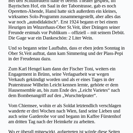
Bei den Schulbrüdern hatte er bereits Theater gespielt, im
Bayrischen Hof, ein Saal in der Taborstrasse, gab es noch
Operetten-Abende, Hansl hatte sich außerdem ein kleines,
wirksames Solo-Programm zusammengestellt, aber alles das
war noch „autodidaktisch“. Erst 1924 begann er bei einem
Heurigen im Winzerhaus-Ober St.Veit, über Drängen seiner
Freunde erstmals vor Publikum – offiziell – mit seinem Debüt.
Die Gage war ein Dankeschön: 2 Liter Wein.
Und so begann seine Laufbahn, dass er eben jeden Sonntag in
Ober St.Veit auftrat, dann kam Simmering und der Plass-Pepi
in der Freudenau dazu.
Zum Karl Hengel kam dann der Fischer Toni, weiters ein
Engagement in Brünn, seine Verlagsarbeit war wegen
Verkaufs gekündigt worden und als er eines Tages in der
Praterstrasse Wilhelm Leicht kennen lernte, gehörte er dem
Hausensemble an, bis zum Ende des „Leicht Varietes“ nach
dem Bombenangriff auf den „Wurschtelprater“.
Vom Chiemsee, wohin er als Soldat letztendlich verschlagen
wanderte er drei Wochen nach Wien, fand seine Lieben und
auch seine Garderobe vor und begann im Kaffee Fürstenhof
am dritten Tag nach der Heimkehr zu arbeiten.
Wo er überall mitgewirkt, aufgetreten ist würde diese Seiten