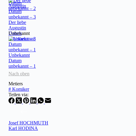
Datum
unbekannt – 2
Der liebe
Augustin
Datum
Unbekannt
unbekannt – 3
Unbekannt
Datum
unbekannt – 1
Nach oben
Metiers
#
Komiker
Teilen via:
Josef HOCHMUTH
Karl HODINA