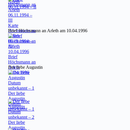
Arleth
06.11.1994 – II
Karte
Höchsmann an
Brief Höchsmann an Arleth am 10.04.1996
Arleth
06.11.1994 –
III
Brief
Höchsmann an
Arleth
Der liebe Augustin
10.04.1996
Der liebe
Augustin
Datum
unbekannt – 1
Der liebe
Augustin