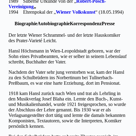
1989 Silberne Urkunde von der „
Robert-Posch-
Vereinigung
„
1994 Ehrenpokal der „
Wiener Volkskunst
“ (18.05.1994)
Biographie
Autobiographie
Korrespondenz
Presse
Der letzte Wiener Schrammel- und der letzte Hauskomiker
des Prater-Varieté Leicht.
Hansl Höchsmann in Wien-Leopoldstadt geboren, war der
Sohn eines Privatbeamten, wie er selber in seinem Lebenslauf
schreibt, Buchhalter der Vater.
Nachdem der Vater sehr jung verstorben war, kam der Hansl
zu den Schulbrüdern ins Norbertinum bei Tullnerbach-
Preßbaum, es war eine harte Erziehung, dort im Pensionat.
1918 kam Hansl zurück nach Wien und trat als Lehrling in
den Musikverlag Josef Blaha ein. Lernte den Buch-, Kunst-
und Musikalienhandel, wurde 1921 freigesprochen, so wurde
der Abschluss der Lehre genannt. Bis 1930 war er als
Verlagsangestellter dort tätig und lernte die damals bekannten
Komponisten, Textautoren, sowie die Interpreten, Komiker
persönlich kennen.