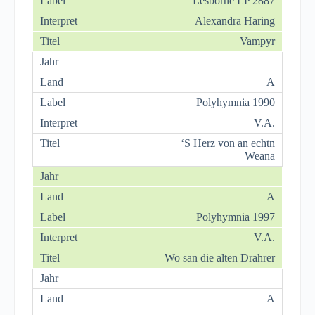
Lesborne LP 2887
Alexandra Haring
Vampyr
A
Polyhymnia 1990
V.A.
‘S Herz von an echtn
Weana
A
Polyhymnia 1997
V.A.
Wo san die alten Drahrer
A