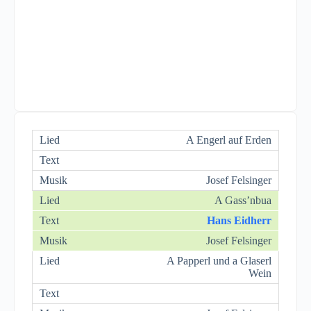
A Engerl auf Erden
Josef Felsinger
A Gass’nbua
Hans Eidherr
Josef Felsinger
A Papperl und a Glaserl
Wein