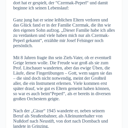
dort hat er gespielt, der “Czermak-Peperl“ und damit
beginne ich seinen Lebenslauf:
Ganz jung hat er seine leiblichen Eltern verloren und
das Glück fand er in der Familie Czermak, die ihn wie
den eigenen Sohn aufzog. „Dieser Familie habe ich alles
zu verdanken und viele haben mich nur als Czermak-
Peperl gekannt“, erzählte mir Josef Felsinger noch
persönlich.
Mit 8 Jahren fragte ihn sein Zieh-Vater, ob er eventuell
Geige lernen wolle. Die Freude war groß als sie zum
Prof. Litschauer wanderten, aber das ewige Üben, die
Läufe, diese Fingerübungen – Gott, wem sagen sie das
– die sind doch nicht notwendig, meint der Großteil
aller, die ein Instrument erlernen. Viele kommen erst
später drauf, wie gut es Eltern gemeint haben können,
so war es auch beim“Peperl“, als er bereits in diversen
großen Orchestern geigte.
Nach der „Cäsur“ 1945 wanderte er, neben seinem
Beruf als Straßenbahner, als Alleinunterhalter von
Nußdorf nach Neustift, von dort nach Dornbach und
landete in Grinzing.