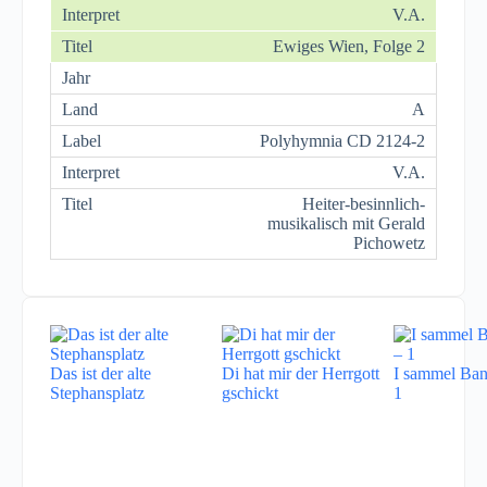
V.A.
Ewiges Wien, Folge 2
A
Polyhymnia CD 2124-2
V.A.
Heiter-besinnlich-
musikalisch mit Gerald
Pichowetz
Das ist der alte
Di hat mir der Herrgott
I sammel Ban
Stephansplatz
gschickt
1