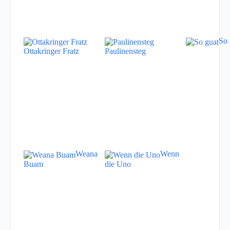
So 
Ottakringer Fratz
Paulinensteg
Weana
Wenn
Buam
die Uno