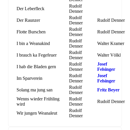
Rudolf
Der Leberfleck
Denner
Rudolf
Der Raunzer
Rudolf Denner
Denner
Rudolf
Flotte Burschen
Rudolf Denner
Denner
Rudolf
I bin a Weanakind
Walter Kramer
Denner
Rudolf
I brauch ka Fegefeuer
Walter Völkl
Denner
Rudolf
Josef
I hab die Bladen gern
Denner
Felsinger
Rudolf
Josef
Im Sparverein
Denner
Felsinger
Rudolf
Solang ma jung san
Fritz Beyer
Denner
Wenns wieder Frühling
Rudolf
Rudolf Denner
wird
Denner
Rudolf
Wir jungen Weanaleut
Denner