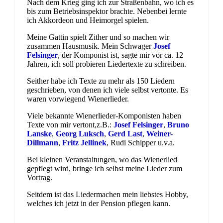
Nach dem Krieg ging ich zur Straßenbahn, wo ich es
bis zum Betriebsinspektor brachte. Nebenbei lernte
ich Akkordeon und Heimorgel spielen.
Meine Gattin spielt Zither und so machen wir
zusammen Hausmusik. Mein Schwager
Josef
Felsinger
, der Komponist ist, sagte mir vor ca. 12
Jahren, ich soll probieren Liedertexte zu schreiben.
Seither habe ich Texte zu mehr als 150 Liedern
geschrieben, von denen ich viele selbst vertonte. Es
waren vorwiegend Wienerlieder.
Viele bekannte Wienerlieder-Komponisten haben
Texte von mir vertont,z.B.:
Josef Felsinger
,
Bruno
Lanske
,
Georg Luksch
,
Gerd Last
,
Weiner-
Dillmann
,
Fritz Jellinek
, Rudi Schipper u.v.a.
Bei kleinen Veranstaltungen, wo das Wienerlied
gepflegt wird, bringe ich selbst meine Lieder zum
Vortrag.
Seitdem ist das Liedermachen mein liebstes Hobby,
welches ich jetzt in der Pension pflegen kann.