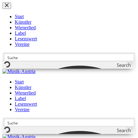
Zum
Inhalt
springen
Start
Künstler
Wienerlied
Label
Lesenswert
Vereine
Search
Start
Künstler
Wienerlied
Label
Lesenswert
Vereine
Search