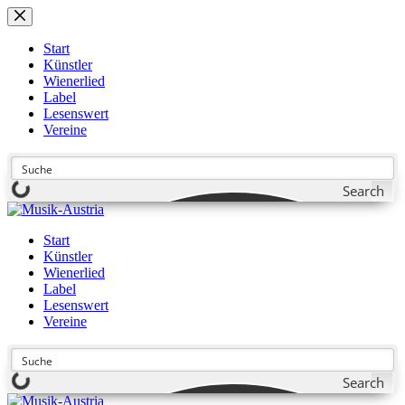
Zum
Inhalt
springen
Start
Künstler
Wienerlied
Label
Lesenswert
Vereine
Search
Start
Künstler
Wienerlied
Label
Lesenswert
Vereine
Search