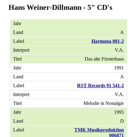
Hans Weiner-Dillmann - 5" CD's
A
Harmona 001-2
V.A.
Das alte Försterhaus
1991
A
RST Records 91 541-2
V.A.
Melodie in Nostalgie
1995
D
TMK Musikproduktion
006871