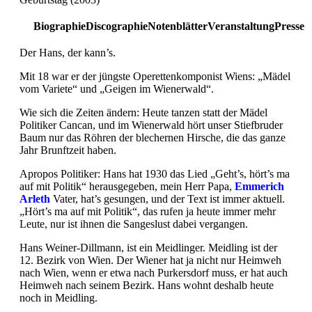
Biographie
Discographie
Notenblätter
Veranstaltung
Presse
Der Hans, der kann’s.
Mit 18 war er der jüngste Operettenkomponist Wiens: „Mädel
vom Variete“ und „Geigen im Wienerwald“.
Wie sich die Zeiten ändern: Heute tanzen statt der Mädel
Politiker Cancan, und im Wienerwald hört unser Stiefbruder
Baum nur das Röhren der blechernen Hirsche, die das ganze
Jahr Brunftzeit haben.
Apropos Politiker: Hans hat 1930 das Lied „Geht’s, hört’s ma
auf mit Politik“ herausgegeben, mein Herr Papa,
Emmerich
Arleth
Vater, hat’s gesungen, und der Text ist immer aktuell.
„Hört’s ma auf mit Politik“, das rufen ja heute immer mehr
Leute, nur ist ihnen die Sangeslust dabei vergangen.
Hans Weiner-Dillmann, ist ein Meidlinger. Meidling ist der
12. Bezirk von Wien. Der Wiener hat ja nicht nur Heimweh
nach Wien, wenn er etwa nach Purkersdorf muss, er hat auch
Heimweh nach seinem Bezirk. Hans wohnt deshalb heute
noch in Meidling.