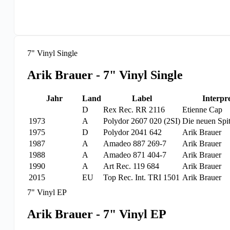
7" Vinyl Single
Arik Brauer - 7" Vinyl Single
Jahr
Land
Label
Interpr
D
Rex Rec. RR 2116
Etienne Cap
1973
A
Polydor 2607 020 (2SI)
Die neuen Spi
1975
D
Polydor 2041 642
Arik Brauer
1987
A
Amadeo 887 269-7
Arik Brauer
1988
A
Amadeo 871 404-7
Arik Brauer
1990
A
Art Rec. 119 684
Arik Brauer
2015
EU
Top Rec. Int. TRI 1501
Arik Brauer
7" Vinyl EP
Arik Brauer - 7" Vinyl EP