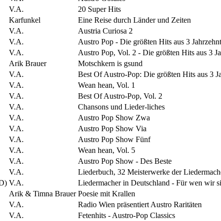
V.A.
20 Super Hits
Karfunkel
Eine Reise durch Länder und Zeiten
V.A.
Austria Curiosa 2
V.A.
Austro Pop - Die größten Hits aus 3 Jahrzehn
V.A.
Austro Pop, Vol. 2 - Die größten Hits aus 3 J
Arik Brauer
Motschkern is gsund
V.A.
Best Of Austro-Pop: Die größten Hits aus 3 J
V.A.
Wean hean, Vol. 1
V.A.
Best Of Austro-Pop, Vol. 2
V.A.
Chansons und Lieder-liches
V.A.
Austro Pop Show Zwa
V.A.
Austro Pop Show Via
V.A.
Austro Pop Show Fünf
V.A.
Wean hean, Vol. 5
V.A.
Austro Pop Show - Des Beste
V.A.
Liederbuch, 32 Meisterwerke der Liedermach
D)
V.A.
Liedermacher in Deutschland - Für wen wir si
Arik & Timna Brauer
Poesie mit Krallen
V.A.
Radio Wien präsentiert Austro Raritäten
V.A.
Fetenhits - Austro-Pop Classics