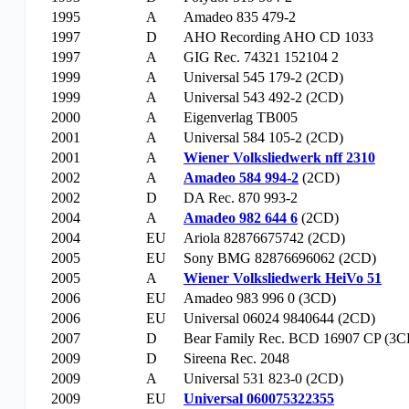
1995
A
Amadeo 835 479-2
1997
D
AHO Recording AHO CD 1033
1997
A
GIG Rec. 74321 152104 2
1999
A
Universal 545 179-2 (2CD)
1999
A
Universal 543 492-2 (2CD)
2000
A
Eigenverlag TB005
2001
A
Universal 584 105-2 (2CD)
2001
A
Wiener Volksliedwerk nff 2310
2002
A
Amadeo 584 994-2
(2CD)
2002
D
DA Rec. 870 993-2
2004
A
Amadeo 982 644 6
(2CD)
2004
EU
Ariola 82876675742 (2CD)
2005
EU
Sony BMG 82876696062 (2CD)
2005
A
Wiener Volksliedwerk HeiVo 51
2006
EU
Amadeo 983 996 0 (3CD)
2006
EU
Universal 06024 9840644 (2CD)
2007
D
Bear Family Rec. BCD 16907 CP (3C
2009
D
Sireena Rec. 2048
2009
A
Universal 531 823-0 (2CD)
2009
EU
Universal 060075322355