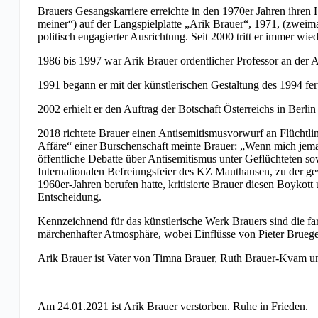
Brauers Gesangskarriere erreichte in den 1970er Jahren ihren
meiner“) auf der Langspielplatte „Arik Brauer“, 1971, (zweima
politisch engagierter Ausrichtung. Seit 2000 tritt er immer wie
1986 bis 1997 war Arik Brauer ordentlicher Professor an der
1991 begann er mit der künstlerischen Gestaltung des 1994 fe
2002 erhielt er den Auftrag der Botschaft Österreichs in Berli
2018 richtete Brauer einen Antisemitismusvorwurf an Flüchtlin
Affäre“ einer Burschenschaft meinte Brauer: „Wenn mich jemand 
öffentliche Debatte über Antisemitismus unter Geflüchteten so
Internationalen Befreiungsfeier des KZ Mauthausen, zu der ge
1960er-Jahren berufen hatte, kritisierte Brauer diesen Boykot
Entscheidung.
Kennzeichnend für das künstlerische Werk Brauers sind die farb
märchenhafter Atmosphäre, wobei Einflüsse von Pieter Bruegel
Arik Brauer ist Vater von Timna Brauer, Ruth Brauer-Kvam un
Am 24.01.2021 ist Arik Brauer verstorben. Ruhe in Frieden.