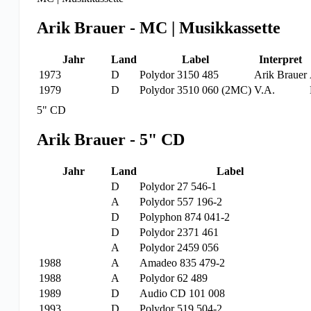
Arik Brauer - MC | Musikkassette
Jahr
Land
Label
Interpret
1973
D
Polydor 3150 485
Arik Brauer
1979
D
Polydor 3510 060 (2MC)
V.A.
5" CD
Arik Brauer - 5" CD
Jahr
Land
Label
D
Polydor 27 546-1
A
Polydor 557 196-2
D
Polyphon 874 041-2
D
Polydor 2371 461
A
Polydor 2459 056
1988
A
Amadeo 835 479-2
1988
A
Polydor 62 489
1989
D
Audio CD 101 008
1993
D
Polydor 519 504-2