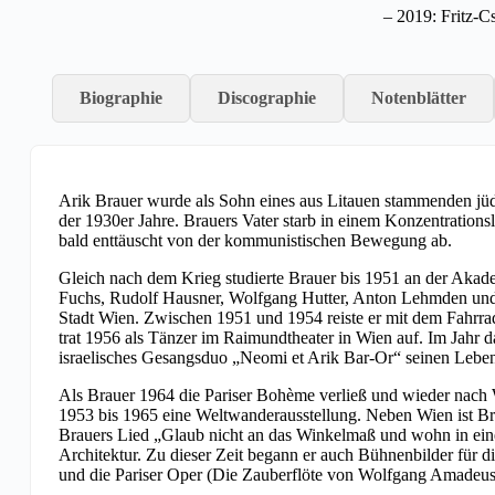
– 2019: Fritz-C
Biographie
Discographie
Notenblätter
Arik Brauer wurde als Sohn eines aus Litauen stammenden jüd
der 1930er Jahre. Brauers Vater starb in einem Konzentrations
bald enttäuscht von der kommunistischen Bewegung ab.
Gleich nach dem Krieg studierte Brauer bis 1951 an der Akade
Fuchs, Rudolf Hausner, Wolfgang Hutter, Anton Lehmden und 
Stadt Wien. Zwischen 1951 und 1954 reiste er mit dem Fahrrad 
trat 1956 als Tänzer im Raimundtheater in Wien auf. Im Jahr da
israelisches Gesangsduo „Neomi et Arik Bar-Or“ seinen Lebensun
Als Brauer 1964 die Pariser Bohème verließ und wieder nach W
1953 bis 1965 eine Weltwanderausstellung. Neben Wien ist Braue
Brauers Lied „Glaub nicht an das Winkelmaß und wohn in ein
Architektur. Zu dieser Zeit begann er auch Bühnenbilder für 
und die Pariser Oper (Die Zauberflöte von Wolfgang Amadeus 