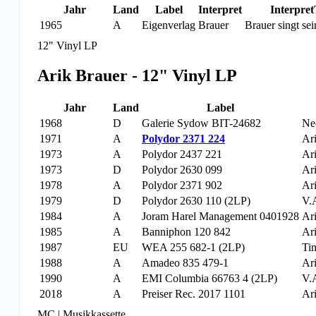
Jahr
Land
Label
Interpret
Interpret
1965
A
Eigenverlag
Brauer
Brauer singt se
12" Vinyl LP
Arik Brauer - 12" Vinyl LP
Jahr
Land
Label
1968
D
Galerie Sydow BIT-24682
Ne
1971
A
Polydor 2371 224
Ar
1973
A
Polydor 2437 221
Ar
1973
D
Polydor 2630 099
Ar
1978
A
Polydor 2371 902
Ar
1979
D
Polydor 2630 110 (2LP)
V.
1984
A
Joram Harel Management 0401928
Ar
1985
A
Banniphon 120 842
Ar
1987
EU
WEA 255 682-1 (2LP)
Tim
1988
A
Amadeo 835 479-1
Ar
1990
A
EMI Columbia 66763 4 (2LP)
V.
2018
A
Preiser Rec. 2017 1101
Ar
MC | Musikkassette