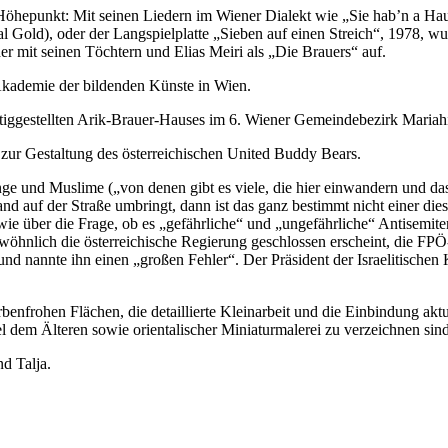
 Höhepunkt: Mit seinen Liedern im Wiener Dialekt wie „Sie hab’n a Ha
l Gold), oder der Langspielplatte „Sieben auf einen Streich“, 1978, w
der mit seinen Töchtern und Elias Meiri als „Die Brauers“ auf.
 Akademie der bildenden Künste in Wien.
rtiggestellten Arik-Brauer-Hauses im 6. Wiener Gemeindebezirk Mariahi
n zur Gestaltung des österreichischen United Buddy Bears.
ge und Muslime („von denen gibt es viele, die hier einwandern und das
auf der Straße umbringt, dann ist das ganz bestimmt nicht einer dieser
wie über die Frage, ob es „gefährliche“ und „ungefährliche“ Antisemit
wöhnlich die österreichische Regierung geschlossen erscheint, die FPÖ
t und nannte ihn einen „großen Fehler“. Der Präsident der Israelitisc
enfrohen Flächen, die detaillierte Kleinarbeit und die Einbindung aktue
 dem Älteren sowie orientalischer Miniaturmalerei zu verzeichnen sind
d Talja.