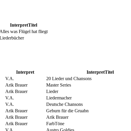
InterpretTitel
Alles was Flügel hat fliegt
Liederbücher
Interpret
InterpretTitel
V.A.
20 Lieder und Chansons
Arik Brauer
Master Series
Arik Brauer
Lieder
V.A.
Liedermacher
V.A.
Deutsche Chansons
Arik Brauer
Geburn für die Gruabn
Arik Brauer
Arik Brauer
Arik Brauer
FarbTöne
V.A.
Austro Goldies