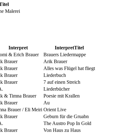
Titel
ine Malerei
Interpret
InterpretTitel
omi & Erich Brauer
Brauers Liedermappe
ik Brauer
Arik Brauer
ik Brauer
Alles was Flügel hat fliegt
ik Brauer
Liederbuch
ik Brauer
7 auf einen Streich
A.
Liederbücher
ik & Timna Brauer
Poesie mit Krallen
ik Brauer
Au
na Brauer / Eli Meiri
Orient Live
ik Brauer
Geburn für die Gruabn
A.
The Austro Pop In Gold
ik Brauer
Von Haus zu Haus