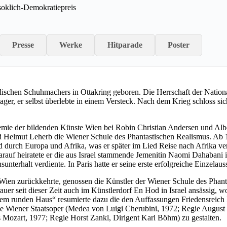
soklich-Demokratiepreis
Presse
Werke
Hitparade
Poster
ischen Schuhmachers in Ottakring geboren. Die Herrschaft der Nationa
lager, er selbst überlebte in einem Versteck. Nach dem Krieg schloss s
mie der bildenden Künste Wien bei Robin Christian Andersen und Alber
Helmut Leherb die Wiener Schule des Phantastischen Realismus. Ab 19
durch Europa und Afrika, was er später im Lied Reise nach Afrika vera
rauf heiratete er die aus Israel stammende Jemenitin Naomi Dahabani in
terhalt verdiente. In Paris hatte er seine erste erfolgreiche Einzelauss
ien zurückkehrte, genossen die Künstler der Wiener Schule des Phanta
r seit dieser Zeit auch im Künstlerdorf En Hod in Israel ansässig, wo 
em runden Haus“ resumierte dazu die den Auffassungen Friedensreich 
die Wiener Staatsoper (Medea von Luigi Cherubini, 1972; Regie August
Mozart, 1977; Regie Horst Zankl, Dirigent Karl Böhm) zu gestalten.