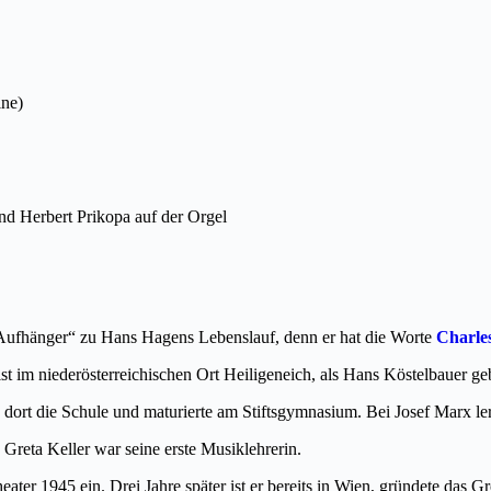
ine)
und Herbert Prikopa auf der Orgel
n „Aufhänger“ zu Hans Hagens Lebenslauf, denn er hat die Worte
Charle
st im niederösterreichischen Ort Heiligeneich, als Hans Köstelbauer g
dort die Schule und maturierte am Stiftsgymnasium. Bei Josef Marx lern
Greta Keller war seine erste Musiklehrerin.
er 1945 ein. Drei Jahre später ist er bereits in Wien, gründete das G