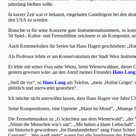
jahrelang bleiben sollte.
In kurzer Zeit war er bekannt, eingeladen Gastdirigent bei den de
den USA zu werden.
Brauchte er für seine Konzerte gute Instrumentalnummern, so konnte
50 Spiel-, Kultur- und Fernsehfilme zeichnete er als Komponist,
Auch Kennmelodien für Serien hat Hans Hagen geschrieben: „Hor
Als Professor lehrte er am Konservatorium der Stadt Wien Instrume
Er lebte mit seiner Frau nahe Wiens, beim Wienerwaldsee, dieser 
gestern gewesen wäre ,an den Anruf meines Freundes
Hans Lang
„Stell dir vor“, so
Hans Lang
am Telefon, „mein ‚Hofrat Geiger‘ w
plötzlich und unerwartet gestorben“.
Ich möchte nicht unerwähnt lassen, dass Hans Hagen vier Jahre Ch
Seine Kompositionen, eine Operette „Mann im Mond“, „Manege fre
Die Fernsehmusiken zu „G’schichten aus dem Wienerwald“, „der Vo
„Nimm die Menschen wia’s san“, „Mir haben a klane Liebschaft“, 
ein historisch gewordenes „Im Handumdrehen“ sang Franz Schier 
Grenzen“, „Wer weiß mehr“ waren fast alle Sendungen der Abteil