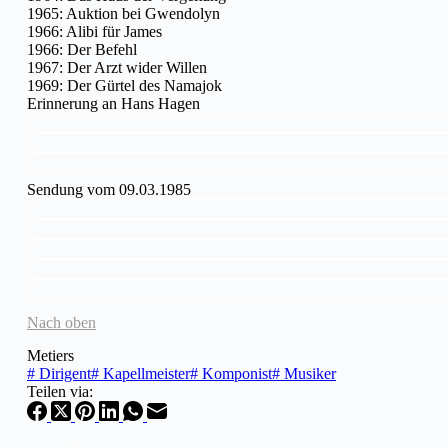
1965: Auktion bei Gwendolyn
1966: Alibi für James
1966: Der Befehl
1967: Der Arzt wider Willen
1969: Der Gürtel des Namajok
Erinnerung an Hans Hagen
Sendung vom 09.03.1985
Nach oben
Metiers
#
Dirigent
#
Kapellmeister
#
Komponist
#
Musiker
Teilen via: