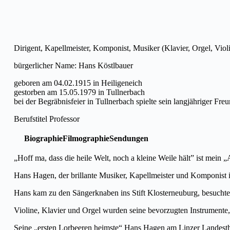
Dirigent, Kapellmeister, Komponist, Musiker (Klavier, Orgel, Viol
bürgerlicher Name: Hans Köstlbauer
geboren am 04.02.1915 in Heiligeneich
gestorben am 15.05.1979 in Tullnerbach
bei der Begräbnisfeier in Tullnerbach spielte sein langjähriger Fre
Berufstitel Professor
Biographie
Filmographie
Sendungen
„Hoff ma, dass die heile Welt, noch a kleine Weile hält” ist mei
Hans Hagen, der brillante Musiker, Kapellmeister und Komponist i
Hans kam zu den Sängerknaben ins Stift Klosterneuburg, besuchte 
Violine, Klavier und Orgel wurden seine bevorzugten Instrumente, 
Seine „ersten Lorbeeren heimste“ Hans Hagen am Linzer Landestheat