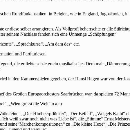
utschen Rundfunkanstalten, in Belgien, wie in England, Jugoslawien, in
 er diese selber arrangieren. Als Vollprofi beherrschte er alle Stilric
 unter seinem Nachlass fanden sich eine Unmenge „Schöpfungen“.
izonte“, „Sprachkurse“, „Am dam des“ etc.
ntation und Partiturlesen.
Gegend, die er liebte setzte er ein musikalisches Denkmal: „Dämmerung
:
ird in den Kammerspielen gegeben, der Hansl Hagen war von der Josefst
ef des Großen Europaorchesters Saarbrücken war, da spielten 72 Mann 
i“, „Wien grüsst die Welt“ u.a.m.
lksfeind“, „Der Himbeerpflücker“, „Der Befehl“, „Weigels Kathi“ ein
„Ich weiß zwar noch nicht was Liebe ist“, die „Stimme“ Ernst Meiste
und seine“Märchenkompositionen“ zu „Die kleine Hexe“, „Die Prinzes
ung „Jugend und Familie“.