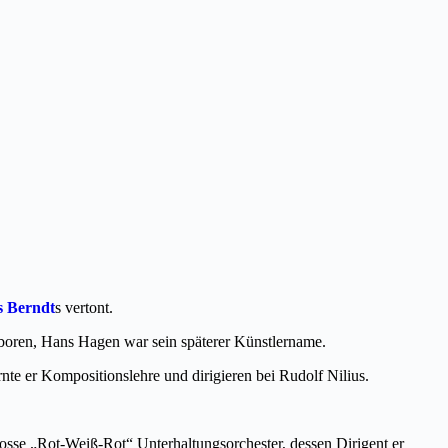
s Berndt
s vertont.
eboren, Hans Hagen war sein späterer Künstlername.
te er Kompositionslehre und dirigieren bei Rudolf Nilius.
rosse „Rot-Weiß-Rot“ Unterhaltungsorchester, dessen Dirigent er