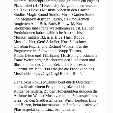
mehrere Bühnenprogramme und gründete ein eigenes
Plattenlabel (HPM Records). Aufgenommen wurden
die Hokus Pokus Musikus Alben in den Grazer
Studios Magic Sound Studio, Music Garden Studio
und Megabyte-Kitchen Studio, als Produzenten
fungierten Andi Beit, Boris Bukowski, Kurt
Strohmeier und Franz Wetzelberger selbst. Bei den
Produktionen haben zahlreiche österreichische
Musiker mitgewirkt, u. a. Blue Thier, Robby
Musenbichler, Gerd Schuller, Kurt Schachner,
Christian Pischel und Richard Winkler. Für die
Programme Im Schwupp di Wupp Theater,
KinderDisco und TELEping TELEpong produzierte
Franz Wetzelberger Bücher mit den Liedtexten und
Illustrationen des Comic-Zeichners Francesco
Guerrini. Im Jahr 1990 erfolgte die Produktion des
Musikvideoclips „Gigl Gogl Rock’n Roll“.
Der Hokus Pokus Musikus tourt durch Österreich
und will mit seinem Programm große und kleine
Kinder begeistern. Zu den Höhepunkten gehören die
Auftritte im Wiener Musikverein, im Schauspielhaus
Graz, bei den Stadtfesten Graz, Wien, Leoben, Linz
und Bozen, beim internationalen Straßenkunstfestival
Pflasterspektakel in Linz, bei hunderten