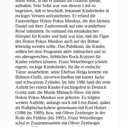
Band Soon, in der er damals als Gitarrist spielte,
aufnahm. Sein Sohn war von diesem Lied so
begeistert, daß er beschloß, bekannte Kinderlieder in
rockiger Version aufzunehmen. Er erfand die
Fantasiefigur Hokus Pokus Musikus, die den kleinen
Daniel mit ihrer Zaubermusik auf eine wunderbare
Reise mitnimmt. So entstand ein musikalisches
Hörspiel für Kinder und bald war klar, daß die Figur
des Hokus Pokus Musikus auch auf der Bühne
lebendig werden sollte. Das Publikum, die Kinder,
sollten bei dem Programm aktiv mitmachen und so
ein altersgerechtes, fröhliches Rock-Konzert für
Kinder erleben können. Franz Wetzelberger schrieb
eigene, rockige Kinderlieder, für die er einfache
Tänze ausarbeitete, seine Ehefrau Helga kreierte ein
Bühnen-Outfit, unverwechselbar mit bunter Jacke
und schwarzem Zylinder. Im Jahr 1986 fand der erste
Auftritt bei einem Kinder-Faschingsfest in Deutsch
Goritz statt: die Musik-Mitmach-Show mit dem
Hokus Pokus Musikus war geboren. Es folgten
weitere Auftritte, anfangs noch mit Live-Band, später
als Halbplaybackshow gemeinsam mit Karl Holzer
(1986 bis 1989), bzw. mit Oliver Zeisberger in der
Rolle des Fidibus (bis 1995). Franz Wetzelberger
schuf in Zusammenarbeit mit Oliver Zeisberger