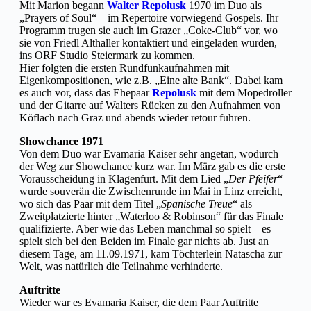
Mit Marion begann
Walter Repolusk
1970 im Duo als
„Prayers of Soul“ – im Repertoire vorwiegend Gospels. Ihr
Programm trugen sie auch im Grazer „Coke-Club“ vor, wo
sie von Friedl Althaller kontaktiert und eingeladen wurden,
ins ORF Studio Steiermark zu kommen.
Hier folgten die ersten Rundfunkaufnahmen mit
Eigenkompositionen, wie z.B. „Eine alte Bank“. Dabei kam
es auch vor, dass das Ehepaar
Repolusk
mit dem Mopedroller
und der Gitarre auf Walters Rücken zu den Aufnahmen von
Köflach nach Graz und abends wieder retour fuhren.
Showchance 1971
Von dem Duo war Evamaria Kaiser sehr angetan, wodurch
der Weg zur Showchance kurz war. Im März gab es die erste
Vorausscheidung in Klagenfurt. Mit dem Lied „
Der Pfeifer
“
wurde souverän die Zwischenrunde im Mai in Linz erreicht,
wo sich das Paar mit dem Titel „
Spanische Treue
“ als
Zweitplatzierte hinter „Waterloo & Robinson“ für das Finale
qualifizierte. Aber wie das Leben manchmal so spielt – es
spielt sich bei den Beiden im Finale gar nichts ab. Just an
diesem Tage, am 11.09.1971, kam Töchterlein Natascha zur
Welt, was natürlich die Teilnahme verhinderte.
Auftritte
Wieder war es Evamaria Kaiser, die dem Paar Auftritte