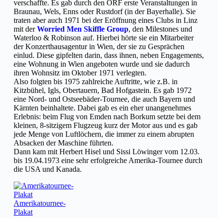
verschaffte. Es gab durch den ORF erste Veranstaltungen in
Braunau, Wels, Enns oder Rustdorf (in der Bayerhalle). Sie
traten aber auch 1971 bei der Eröffnung eines Clubs in Linz
mit der
Worried Men Skiffle Group
, den Milestones und
Waterloo & Robinson auf. Hierbei hörte sie ein Mitarbeiter
der Konzerthausagentur in Wien, der sie zu Gesprächen
einlud. Diese gipfelten darin, dass ihnen, neben Engagements,
eine Wohnung in Wien angeboten wurde und sie dadurch
ihren Wohnsitz im Oktober 1971 verlegten.
Also folgten bis 1975 zahlreiche Auftritte, wie z.B. in
Kitzbühel, Igls, Obertauern, Bad Hofgastein. Es gab 1972
eine Nord- und Ostseebäder-Tournee, die auch Bayern und
Kärnten beinhaltete. Dabei gab es ein eher unangenehmes
Erlebnis: beim Flug von Emden nach Borkum setzte bei dem
kleinen, 8-sitzigem Flugzeug kurz der Motor aus und es gab
jede Menge von Luftlöchern, die immer zu einem abrupten
Absacken der Maschine führten.
Dann kam mit Herbert Hisel und Sissi Löwinger vom 12.03.
bis 19.04.1973 eine sehr erfolgreiche Amerika-Tournee durch
die USA und Kanada.
Amerikatournee-
Plakat