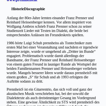
Historie
Discographie
Anfang der 80er-Jahre lernten einander Franz Prenner und
Reinhard Heissenberger kennen. Vor allem inspiriert von
Wolfgang Ambros schrieb Franz Prenner schon zu seiner
Studienzeit Lieder mit Texten im Dialekt, die beide bei
entsprechenden Anlässen im Freundeskreis spielten.
1986 hörte Luigi Schuh prennheiss als Tontechniker zum
ersten Mal bei einer Veranstaltung und nachdem er irgendwie
Interesse zeigte, wurde er umgehend als „Dritter im Bunde“
engagiert. Problematisch wurde damit allerdings der
Bandname, der Franz Prenner und Reinhard Heissenberger
von einem guten Freund in launiger Runde als Wortspiel der
beiden Familiennamen Prenner und Heissenberger verliehen
wurde. Mangels besserer Ideen wurde daraus prennheisS mit
einem großen „S“ für Schuh und ab 1993 erfolgten die
Auftritte sodann zu dritt.
PrennheisS ist ein Gitarrentrio, das sich voll und ganz der
akustischen Musik verschrieben hat, bei der sowohl die
Dialekttexte als auch dreistimmiger Gesang im Vordergrund
stehen. Eine gewisse Ähnlichkeit zu STS wird prennheisS des