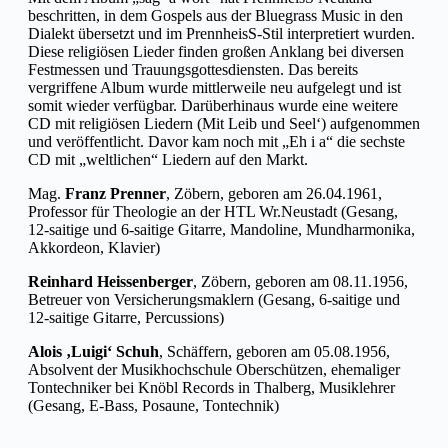
beschritten, in dem Gospels aus der Bluegrass Music in den
Dialekt übersetzt und im PrennheisS-Stil interpretiert wurden.
Diese religiösen Lieder finden großen Anklang bei diversen
Festmessen und Trauungsgottesdiensten. Das bereits
vergriffene Album wurde mittlerweile neu aufgelegt und ist
somit wieder verfügbar. Darüberhinaus wurde eine weitere
CD mit religiösen Liedern (Mit Leib und Seel‘) aufgenommen
und veröffentlicht. Davor kam noch mit „Eh i a“ die sechste
CD mit „weltlichen“ Liedern auf den Markt.
Mag.
Franz Prenner
, Zöbern, geboren am 26.04.1961,
Professor für Theologie an der HTL Wr.Neustadt (Gesang,
12-saitige und 6-saitige Gitarre, Mandoline, Mundharmonika,
Akkordeon, Klavier)
Reinhard Heissenberger
, Zöbern, geboren am 08.11.1956,
Betreuer von Versicherungsmaklern (Gesang, 6-saitige und
12-saitige Gitarre, Percussions)
Alois ‚Luigi‘ Schuh
, Schäffern, geboren am 05.08.1956,
Absolvent der Musikhochschule Oberschützen, ehemaliger
Tontechniker bei Knöbl Records in Thalberg, Musiklehrer
(Gesang, E-Bass, Posaune, Tontechnik)