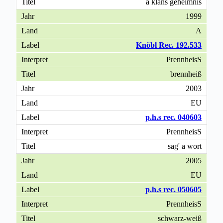
a klans geheimnis
1999
A
Knöbl Rec. 192.533
PrennheisS
brennheiß
2003
EU
p.h.s rec. 040603
PrennheisS
sag' a wort
2005
EU
p.h.s rec. 050605
PrennheisS
schwarz-weiß