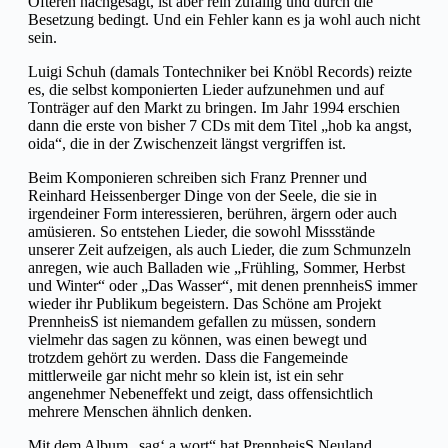
Öfteren nachgesagt, ist aber rein zufällig und durch die
Besetzung bedingt. Und ein Fehler kann es ja wohl auch nicht
sein.
Luigi Schuh (damals Tontechniker bei Knöbl Records) reizte
es, die selbst komponierten Lieder aufzunehmen und auf
Tonträger auf den Markt zu bringen. Im Jahr 1994 erschien
dann die erste von bisher 7 CDs mit dem Titel „hob ka angst,
oida“, die in der Zwischenzeit längst vergriffen ist.
Beim Komponieren schreiben sich Franz Prenner und
Reinhard Heissenberger Dinge von der Seele, die sie in
irgendeiner Form interessieren, berühren, ärgern oder auch
amüsieren. So entstehen Lieder, die sowohl Missstände
unserer Zeit aufzeigen, als auch Lieder, die zum Schmunzeln
anregen, wie auch Balladen wie „Frühling, Sommer, Herbst
und Winter“ oder „Das Wasser“, mit denen prennheisS immer
wieder ihr Publikum begeistern. Das Schöne am Projekt
PrennheisS ist niemandem gefallen zu müssen, sondern
vielmehr das sagen zu können, was einen bewegt und
trotzdem gehört zu werden. Dass die Fangemeinde
mittlerweile gar nicht mehr so klein ist, ist ein sehr
angenehmer Nebeneffekt und zeigt, dass offensichtlich
mehrere Menschen ähnlich denken.
Mit dem Album „sag‘ a wort“ hat PrennheisS Neuland