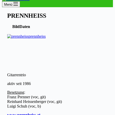
Menü
PRENNHEISS
Bild
Daten
prennheiss
Gitarrentrio
aktiv seit 1986
Besetzung
:
Franz Prenner (voc, git)
Reinhard Heissenberger (voc, git)
Luigi Schuh (voc, b)
www.prennheiss.at