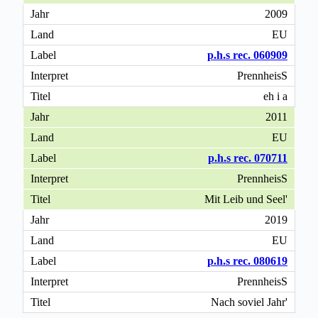
2009
EU
p.h.s rec. 060909
PrennheisS
eh i a
2011
EU
p.h.s rec. 070711
PrennheisS
Mit Leib und Seel'
2019
EU
p.h.s rec. 080619
PrennheisS
Nach soviel Jahr'