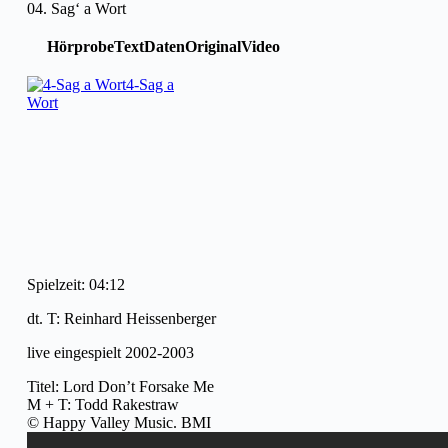
04. Sag‘ a Wort
Hörprobe
Text
Daten
Original
Video
4-Sag a
Wort
Spielzeit: 04:12
dt. T: Reinhard Heissenberger
live eingespielt 2002-2003
Titel: Lord Don’t Forsake Me
M + T: Todd Rakestraw
© Happy Valley Music. BMI