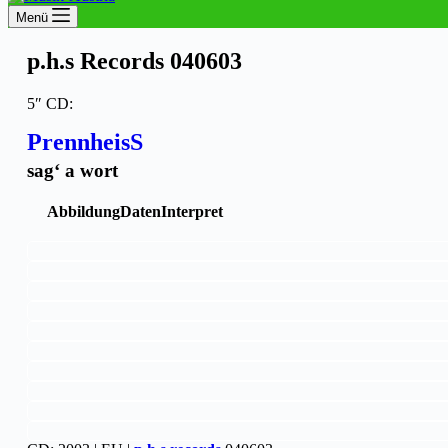
Menü
p.h.s Records 040603
5″ CD:
PrennheisS
sag‘ a wort
Abbildung
Daten
Interpret