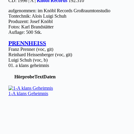
CD: 1996 | A |
Knöbl Records
192.310
aufgenommen: im Knöbl Records Großraumtonstudio
Tontechnik: Alois Luigi Schuh
Produzent: Josef Knöbl
Fotos: Karl Brandstätter
Auflage: 500 Stk.
PRENNHEISS
Franz Prenner (voc, git)
Reinhard Heissenberger (voc, git)
Luigi Schuh (voc, b)
01. a klans geheimnis
Hörprobe
Text
Daten
1-A klans Geheimnis