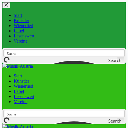
Start
Künstler
Wienerlied
Label
Lesenswert
Vereine
Search
Start
Künstler
Wienerlied
Label
Lesenswert
Vereine
Search