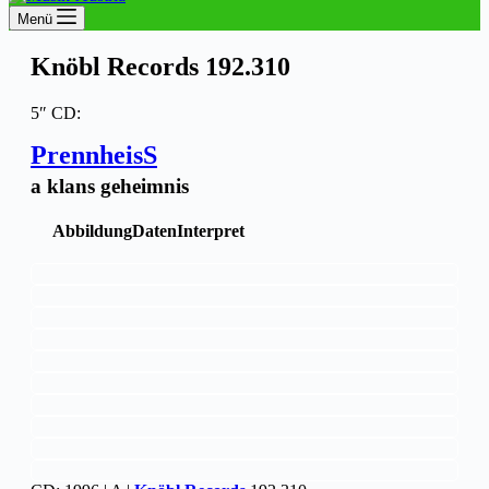
Menü
Knöbl Records 192.310
5″ CD:
PrennheisS
a klans geheimnis
Abbildung
Daten
Interpret