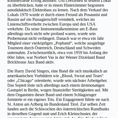
kommerzielle Erfolg ausblieb. Um Leerzeiten in seinem Lokal
zu überbrücken, hatte er in einem Hinterzimmer begonnen
autodidaktisch Elektrobass zu lernen. Nach dem Verkauf des
Lokals 1970 wurde er durch einen Freund als Posaunist und
Bassist auf ein Passagierschiff vermittelt, welches im
Linienschiffsverkehr zwischen Europa und den USA
verkehrte. Da seine Instrumentalkenntnisse am E-Bass
allerdings noch nicht sehr profund waren, wurde sein
Probemonat nicht verlängert. Danach war er etwa ein Jahr
Mitglied einer vierköpfigen „Popband“, welche ausgiebige
Tourneen durch Österreich, Deutschland und Schweden
unternahm. Zwischenzeitlich, etwa von 1959 bis Anfang der
60er Jahre, war Norbert Vas in der Wiener Dixieland Band
Brickhouse Jazz Band aktiv.
Die Harry David Singers, eine Band die sich musikalisch an
amerikanischen Vorbildern wie „Blood, Sweat and Tears“
oder „Chicago“ orientierte, wurde sein nächster Arbeitgeber.
Das Septett löste sich allerdings nach einem dreimonatigen
Gastspiel in Berlin, wegen finanzieller Streitigkeiten auf. Mit
dem Organisten dieser Band und einem Schlagzeuger
formierte er ein eigenes Trio. Ein Engagement führte sie nach
St. Anton am Arlberg im Bundesland Tirol. Zur selben Zeit
fanden auch die Schiwochen des österreichischen Rundfunks
in derselben Gegend statt und Erich Kleinschuster, der