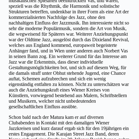
musikalischen Spielarten beeindruckten Vas, und wären,
speziell was die Rhythmik, die Harmonik und solistische
Strukturen betreffen, undenkbar in ihrer Form als eine Art der
kommerzialisierten Nachfolge des Jazz, ohne den
nachhaltigen Einfluss der Jazzmusik. Ihn interessierte nicht so
sehr die moderne Populärmusik, sondern die Art von Musik,
die wegweisend für Späteres war. Weiterer Anziehungspunkt
war der Oldtime Jazz, ausgelöst durch das Dixieland Revival,
welches aus England kommend, europaweit begeisterte
Anhänger fand, und in Wien unter anderen auch Norbert Vas
in seinen Bann zog. Ein weiterer Grund für das Interesse am
Jazz war die Erkenntnis, dass dieser individuelle
Gestaltungsmöglichkeiten bot, und sich auf diesem Weg, für
die damals straff unter Obhut stehende Jugend, eine Chance
auftat, Schemen aufzubrechen und sich ein wenig
eigenständig entfalten zu können. Nicht zu unterschätzen war
auch die Anziehungskraft eines Wiener Kreises von
Künstlern, vorwiegend bestehend aus Malern, Schriftstellern
und Musikern, welcher nicht unbedeutenden
gesellschaftlichen Einfluss ausübte.
Schon bald nach der Matura kam er auf diversen
Clubabenden in Kontakt mit den damaligen Wiener
Jazzkreisen und kurz darauf ergab sich für den 19jährigen ein
erstes Engagement. Die Karajan Street Jazz Band, deren