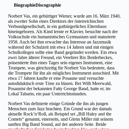
Biographie
Discographie
Norbert Vas, ein gebürtiger Wiener, wurde am 16. März 1940,
als zweiter Sohn eines Direktors der österreichischen
Verbundgesellschaft, in ein gutbürgerliches Elternhaus
hineingeboren. Als Kind lernte er Klavier, besuchte nach der
Volksschule ein humanistisches Gymnasium und maturierte
1958. Auch bei ihm erwachte das Interesse an Jazzmusik
während der Schulzeit mit etwa 14 Jahren und mit einigen
Schulkollegen sollte eine Band gegründet werden. Ein etwa
zwei Jahre älterer Freund, ein Verehrer Bix Beiderbeckes,
präsentierte ihm eines Tages sein eigenes Instrument, eine
Trompete, was gleichzeitig für Norbert Vas bedeutete, dass
die Trompete für ihn als mögliches Instrument ausschied. Mit
etwa 17 Jahren kaufte er eine Posaune und versuchte
autodidaktisch erste Töne zu blasen. Bei Willi Meerwald,
Posaunist der bekannten Fatty George Band, hatte er, im
Lokal Tabarin, ein paar Unterrichtsstunden.
Norbert Vas definierte einige Gründe die ihn als jungen
Menschen zum Jazz brachten. Ein Grund war der damals
aktuelle Rock’n‘Roll, als Beispiel sei „Bill Haley and the
Comets“ genannt, einerseits, und Glenn Miller mit seinem
sanften Big Band Sound, auf der anderen Seite. Beide