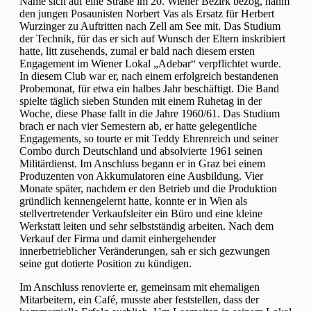
Name sich auf eine Straße im 20. Wiener Bezirk bezog, nahm
den jungen Posaunisten Norbert Vas als Ersatz für Herbert
Wurzinger zu Auftritten nach Zell am See mit. Das Studium
der Technik, für das er sich auf Wunsch der Eltern inskribiert
hatte, litt zusehends, zumal er bald nach diesem ersten
Engagement im Wiener Lokal „Adebar“ verpflichtet wurde.
In diesem Club war er, nach einem erfolgreich bestandenen
Probemonat, für etwa ein halbes Jahr beschäftigt. Die Band
spielte täglich sieben Stunden mit einem Ruhetag in der
Woche, diese Phase fallt in die Jahre 1960/61. Das Studium
brach er nach vier Semestern ab, er hatte gelegentliche
Engagements, so tourte er mit Teddy Ehrenreich und seiner
Combo durch Deutschland und absolvierte 1961 seinen
Militärdienst. Im Anschluss begann er in Graz bei einem
Produzenten von Akkumulatoren eine Ausbildung. Vier
Monate später, nachdem er den Betrieb und die Produktion
gründlich kennengelernt hatte, konnte er in Wien als
stellvertretender Verkaufsleiter ein Büro und eine kleine
Werkstatt leiten und sehr selbstständig arbeiten. Nach dem
Verkauf der Firma und damit einhergehender
innerbetrieblicher Veränderungen, sah er sich gezwungen
seine gut dotierte Position zu kündigen.
Im Anschluss renovierte er, gemeinsam mit ehemaligen
Mitarbeitern, ein Café, musste aber feststellen, dass der