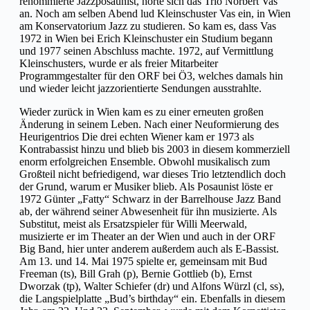
renommierte Jazzposaunist, hörte sich das Trio Norbert Vas‘
an. Noch am selben Abend lud Kleinschuster Vas ein, in Wien
am Konservatorium Jazz zu studieren. So kam es, dass Vas
1972 in Wien bei Erich Kleinschuster ein Studium begann
und 1977 seinen Abschluss machte. 1972, auf Vermittlung
Kleinschusters, wurde er als freier Mitarbeiter
Programmgestalter für den ORF bei Ö3, welches damals hin
und wieder leicht jazzorientierte Sendungen ausstrahlte.
Wieder zurück in Wien kam es zu einer erneuten großen
Änderung in seinem Leben. Nach einer Neuformierung des
Heurigentrios Die drei echten Wiener kam er 1973 als
Kontrabassist hinzu und blieb bis 2003 in diesem kommerziell
enorm erfolgreichen Ensemble. Obwohl musikalisch zum
Großteil nicht befriedigend, war dieses Trio letztendlich doch
der Grund, warum er Musiker blieb. Als Posaunist löste er
1972 Günter „Fatty“ Schwarz in der Barrelhouse Jazz Band
ab, der während seiner Abwesenheit für ihn musizierte. Als
Substitut, meist als Ersatzspieler für Willi Meerwald,
musizierte er im Theater an der Wien und auch in der ORF
Big Band, hier unter anderem außerdem auch als E-Bassist.
Am 13. und 14. Mai 1975 spielte er, gemeinsam mit Bud
Freeman (ts), Bill Grah (p), Bernie Gottlieb (b), Ernst
Dworzak (tp), Walter Schiefer (dr) und Alfons Würzl (cl, ss),
die Langspielplatte „Bud’s birthday“ ein. Ebenfalls in diesem