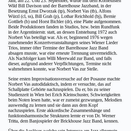
Jahr, am 22. Und 23. September, wurde mit dem Kornettisten
Wild Bill Davison und der Barrelhouse Jazzband, in der
Besetzung Ernst Dworzak (tp), Norbert Vas (tb), Alfons
Würzl (cl, ss), Bill Grah (p), Lothar Reichhold (bj), Bernie
Gottlieb (b) und Horst Bichler (dr), eine Platte aufgenommen.
Beide Produktionen fanden in Studios, bzw. beim Rundfunk
in der Argentinierstr. statt, an dessen Entstehung 1972 auch
Norbert Vas beteiligt war. Als er, beginnend 1976 wegen
zunehmender Konzertveranstaltungen seines Wiener Lieder
Trios, immer öfter Termine der Barrelhouse Jazz Band
absagen musste, war eine erneute Trennung unvermeidlich.
Als Nachfolger kam Willi Meerwald zur Band, und falls
dieser, aufgrund anderer Verpflichtungen, Termine nicht
wahrnehmen konnte, war Norbert Vas zur Stelle.
Seine ersten Improvisationsversuche auf der Posaune machte
Norbert Vas autodidaktisch, indem er versuchte, das auf
Schallplatte Gehörte nachzuspielen. Da er, bis zu seiner
Studienzeit in Wien bei Erich Kleinschuster, Schwierigkeiten
beim Noten lesen hatte, war er zumeist gezwungen, Melodien
auswendig zu lernen und sie dann aus dem Kopf
nachzuspielen. Erste akkordische Zusammenhänge und
funktionsharmonische Strukturen lernte er von Dr. Werner
Tritta, dem Banjospieler der Brickhouse Jazz Band, kennen.
Über die Auslöser, welche sein Interesse am Jazz allgemein