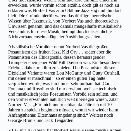
erweckten, wurde vorhin schon erzählt, doch gilt es noch zu
erklären was Norbert Vas zum Oldtime Jazz zog und ihn dort
hielt. Die Gründe hierfür waren das dürftige theoretische
Wissen über Jazzmusik, von Norbert Vas auch theoretisches
Unwissen genannt, und das damals mangelhafte musikalische
Verständnis für diese Musik, bedingt durch das schlichte
Nichtvorhandensein adäquater Ausbildungsstätten.
Als stilistische Vorbilder nennt Norbert Vas die großen
Posaunisten des frühen Jazz, Kid Ory … später aber die
Posaunisten des Chicagostils, dessen herausragender
Trompeter eben jener Wild Bill Davison war. Ein besonderes
Erlebnis daher, mit ihm zu spielen. Die Posaunisten dieser
Dixieland Variante waren Lou McGarity und Cutty Cutshall,
mit denen er manchmal – so er einen guten Tag hatte –
verglichen wurde, was ihn immer sehr aufbaut hat. Carl
Fontana und Rosolino sind nur erwähnt, weil sie technisch
und musikalisch jedes Posaunisten Vorbild sein sollten, und
den vorher erwähnten natürlich weit überlegen waren. Zitat
Norbert Vas: „Für mich unerreichbar, da hätte ich mit 10
Jahren zu spielen beginnen müssen, womit wir wieder beim
Anfangsthema: Elternhaus angelangt sind.“ Weiters noch
George Brunis und Jack Teagarden.
2016, mit 76 Jahren, hat Norbert Vas alle seine musikalischen