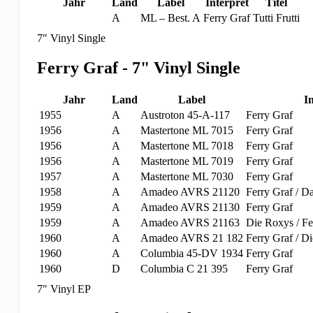
Jahr
Land
Label
Interpret
Titel
A
ML ‎– Best. A
Ferry Graf
Tutti Frutti
7" Vinyl Single
Ferry Graf - 7" Vinyl Single
Jahr
Land
Label
I
1955
A
Austroton 45-A-117
Ferry Graf
1956
A
Mastertone ML 7015
Ferry Graf
1956
A
Mastertone ML 7018
Ferry Graf
1956
A
Mastertone ML 7019
Ferry Graf
1957
A
Mastertone ML 7030
Ferry Graf
1958
A
Amadeo AVRS 21120
Ferry Graf / D
1959
A
Amadeo AVRS 21130
Ferry Graf
1959
A
Amadeo AVRS 21163
Die Roxys / Fe
1960
A
Amadeo AVRS 21 182
Ferry Graf / D
1960
A
Columbia 45-DV 1934
Ferry Graf
1960
D
Columbia C 21 395
Ferry Graf
7" Vinyl EP