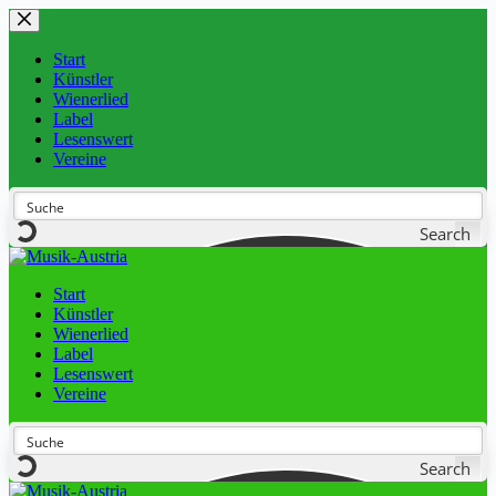
Start
Künstler
Wienerlied
Label
Lesenswert
Vereine
Search
Start
Künstler
Wienerlied
Label
Lesenswert
Vereine
Search