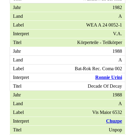
1982
A
WEA A 24 0052-1
V.A.
Körperteile - Teilkörper
1988
A
Bat-Rok Rec. Coma 002
Ronnie Urini
Decade Of Decay
1988
A
Vis Maior 6532
Chuzpe
Unpop