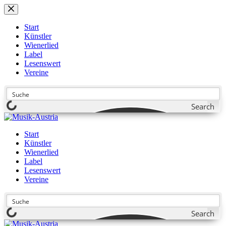
Zum
Inhalt
springen
Start
Künstler
Wienerlied
Label
Lesenswert
Vereine
Search
Start
Künstler
Wienerlied
Label
Lesenswert
Vereine
Search