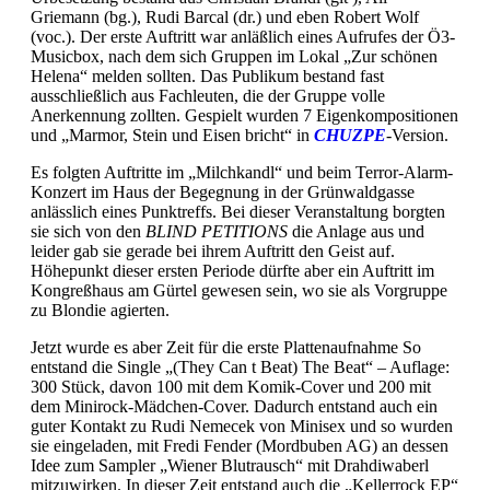
Griemann (bg.), Rudi Barcal (dr.) und eben Robert Wolf
(voc.). Der erste Auftritt war anläßlich eines Aufrufes der Ö3-
Musicbox, nach dem sich Gruppen im Lokal „Zur schönen
Helena“ melden sollten. Das Publikum bestand fast
ausschließlich aus Fachleuten, die der Gruppe volle
Anerkennung zollten. Gespielt wurden 7 Eigenkompositionen
und „Marmor, Stein und Eisen bricht“ in
CHUZPE
-Version.
Es folgten Auftritte im „Milchkandl“ und beim Terror-Alarm-
Konzert im Haus der Begegnung in der Grünwaldgasse
anlässlich eines Punktreffs. Bei dieser Veranstaltung borgten
sie sich von den
BLIND PETITIONS
die Anlage aus und
leider gab sie gerade bei ihrem Auftritt den Geist auf.
Höhepunkt dieser ersten Periode dürfte aber ein Auftritt im
Kongreßhaus am Gürtel gewesen sein, wo sie als Vorgruppe
zu Blondie agierten.
Jetzt wurde es aber Zeit für die erste Plattenaufnahme So
entstand die Single „(They Can t Beat) The Beat“ – Auflage:
300 Stück, davon 100 mit dem Komik-Cover und 200 mit
dem Minirock-Mädchen-Cover. Dadurch entstand auch ein
guter Kontakt zu Rudi Nemecek von Minisex und so wurden
sie eingeladen, mit Fredi Fender (Mordbuben AG) an dessen
Idee zum Sampler „Wiener Blutrausch“ mit Drahdiwaberl
mitzuwirken. In dieser Zeit entstand auch die „Kellerrock EP“