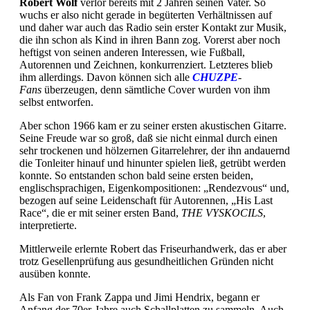
Robert Wolf
verlor bereits mit 2 Jahren seinen Vater. So
wuchs er also nicht gerade in begüterten Verhältnissen auf
und daher war auch das Radio sein erster Kontakt zur Musik,
die ihn schon als Kind in ihren Bann zog. Vorerst aber noch
heftigst von seinen anderen Interessen, wie Fußball,
Autorennen und Zeichnen, konkurrenziert. Letzteres blieb
ihm allerdings. Davon können sich alle
CHUZPE
-
Fans
überzeugen, denn sämtliche Cover wurden von ihm
selbst entworfen.
Aber schon 1966 kam er zu seiner ersten akustischen Gitarre.
Seine Freude war so groß, daß sie nicht einmal durch einen
sehr trockenen und hölzernen Gitarrelehrer, der ihn andauernd
die Tonleiter hinauf und hinunter spielen ließ, getrübt werden
konnte. So entstanden schon bald seine ersten beiden,
englischsprachigen, Eigenkompositionen: „Rendezvous“ und,
bezogen auf seine Leidenschaft für Autorennen, „His Last
Race“, die er mit seiner ersten Band,
THE
VYSKOCILS
,
interpretierte.
Mittlerweile erlernte Robert das Friseurhandwerk, das er aber
trotz Gesellenprüfung aus gesundheitlichen Gründen nicht
ausüben konnte.
Als Fan von Frank Zappa und Jimi Hendrix, begann er
Anfang der 70er-Jahre auch Schallplatten zu sammeln. Auch