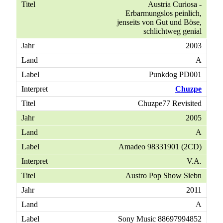
Austria Curiosa -
Erbarmungslos peinlich,
jenseits von Gut und Böse,
schlichtweg genial
2003
A
Punkdog PD001
Chuzpe
Chuzpe77 Revisited
2005
A
Amadeo 98331901 (2CD)
V.A.
Austro Pop Show Siebn
2011
A
Sony Music 88697994852