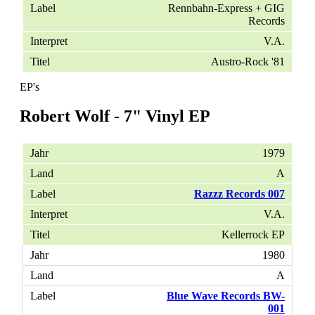
Rennbahn-Express + GIG
Records
V.A.
Austro-Rock '81
EP's
Robert Wolf - 7" Vinyl EP
1979
A
Razzz Records 007
V.A.
Kellerrock EP
1980
A
Blue Wave Records BW-
001