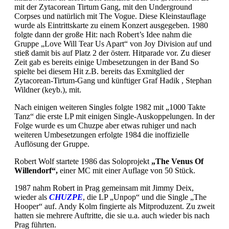
mit der Zytacorean Tirtum Gang, mit den Underground
Corpses und natürlich mit The Vogue. Diese Kleinstauflage
wurde als Eintrittskarte zu einem Konzert ausgegeben. 1980
folgte dann der große Hit: nach Robert’s Idee nahm die
Gruppe „Love Will Tear Us Apart“ von Joy Division auf und
stieß damit bis auf Platz 2 der österr. Hitparade vor. Zu dieser
Zeit gab es bereits einige Umbesetzungen in der Band So
spielte bei diesem Hit z.B. bereits das Exmitglied der
Zytacorean-Tirtum-Gang und künftiger Graf Hadik , Stephan
Wildner (keyb.), mit.
Nach einigen weiteren Singles folgte 1982 mit „1000 Takte
Tanz“ die erste LP mit einigen Single-Auskoppelungen. In der
Folge wurde es um Chuzpe aber etwas ruhiger und nach
weiteren Umbesetzungen erfolgte 1984 die inoffizielle
Auflösung der Gruppe.
Robert Wolf startete 1986 das Soloprojekt
„The Venus Of
Willendorf“,
einer MC mit einer Auflage von 50 Stück.
1987 nahm Robert in Prag gemeinsam mit Jimmy Deix,
wieder als
CHUZPE
, die LP „Unpop“ und die Single „The
Hooper“ auf. Andy Kolm fingierte als Mitproduzent. Zu zweit
hatten sie mehrere Auftritte, die sie u.a. auch wieder bis nach
Prag führten.