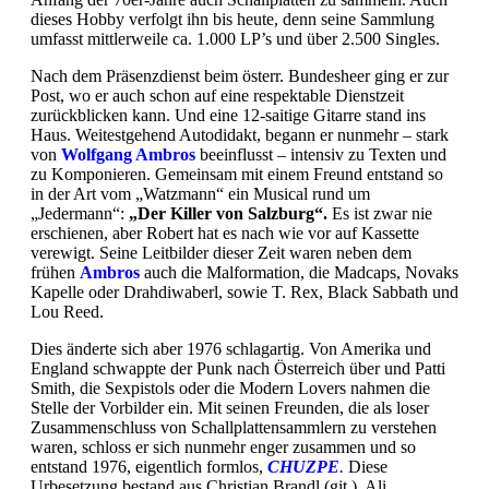
dieses Hobby verfolgt ihn bis heute, denn seine Sammlung
umfasst mittlerweile ca. 1.000 LP’s und über 2.500 Singles.
Nach dem Präsenzdienst beim österr. Bundesheer ging er zur
Post, wo er auch schon auf eine respektable Dienstzeit
zurückblicken kann. Und eine 12-saitige Gitarre stand ins
Haus. Weitestgehend Autodidakt, begann er nunmehr – stark
von
Wolfgang Ambros
beeinflusst – intensiv zu Texten und
zu Komponieren. Gemeinsam mit einem Freund entstand so
in der Art vom „Watzmann“ ein Musical rund um
„Jedermann“:
„Der Killer von Salzburg“.
Es ist zwar nie
erschienen, aber Robert hat es nach wie vor auf Kassette
verewigt. Seine Leitbilder dieser Zeit waren neben dem
frühen
Ambros
auch die Malformation, die Madcaps, Novaks
Kapelle oder Drahdiwaberl, sowie T. Rex, Black Sabbath und
Lou Reed.
Dies änderte sich aber 1976 schlagartig. Von Amerika und
England schwappte der Punk nach Österreich über und Patti
Smith, die Sexpistols oder die Modern Lovers nahmen die
Stelle der Vorbilder ein. Mit seinen Freunden, die als loser
Zusammenschluss von Schallplattensammlern zu verstehen
waren, schloss er sich nunmehr enger zusammen und so
entstand 1976, eigentlich formlos,
CHUZPE
.
Diese
Urbesetzung bestand aus Christian Brandl (git ), Ali