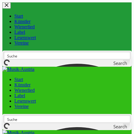
Start
Künstler
Wienerlied
Label
Lesenswert
Vereine
Search
Start
Künstler
Wienerlied
Label
Lesenswert
Vereine
Search