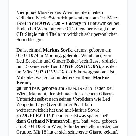
Vier junge Musiker aus Wien und dem nahen
südlichen Niederösterreich präsentieren am 19. März
1994 in der
Art & Fun – Factory
in Tribuswinkel bei
Baden bei Wien ihre erste CD. Genauer gesagt eine
CD-Single mit 4 Titeln im wirklich sehr persönlichen
Sounddesign.
Da ist einmal
Markus Sovik,
drums, geboren am
01.07.1974 in Mödling, gelernter Weinhauer, von
Led Zeppelin und Ginger Baker beeinflusst, gründet
mit 15 seine erste Band
(THE ROOFERS
), aus der
im März 1992
DUPLEX LILY
hervorgegangen ist.
Mit dabei war schon in der ersten Band
Markus
Krenn,
git. und baß, geboren am 28.09.1972 in Baden bei
Wien, Maturant, der sich nach klassischem Gitarre-
Unterricht selbst nach seinen Vorbildern wie Led
Zeppelin, Urge Overkill oder Pearl Jam
weiterentwickelt hat und mit Markus Sovik
zu
DUPLEX LILY
tendierte. Etwas später stieß
dann
Gerhard Nimmervoll,
git., baß, voc., geboren
am 31.03.1969 in Wien, Schilderherstellermeister, zur
Gruppe. Mit 18 hat er sich seine erste Gitarre gekauft