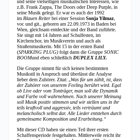
und seine vielseitigen musikalischen Interessen, wie
z.B. Frank Zappa, The Doors oder Deep Purple, in
seine Musik gelegt. Er war es auch der 1992
im
Blauen Reiter
bei einer Session
Sonja Yilmaz
,
voc und git., geboren am 22.09.1973 in Baden bei
Wien, gleichsam entdeckte und der Band zuführte.
Sie singt mit 14 Jahren auf Schulfesten, im
Kirchenchor, im Musikverein und auch als
Straßenmusikerin. Mit 15 in der ersten Band
(
SPARKING PLUG)
folgt dann die Gruppe
SONIC
BOOM
und eben schließlich
DUPLEX LILY.
Die Gruppe nimmt für sich keinen bestimmten
Musikstil in Anspruch und überlässt die Analyse
lieber dem Zuhörer. Zitat: „
Was für um zählt, ist, dass
der Zuhörer von unserem Feeling berührt wird. Egal
ob Live oder vom Tonträger, man soll die Dynamik
und Farbe voll wahrnehmen
.
Nach unserer Meinung
soll Musik positiv stimmen und wir stellen uns in ihr
teils kraftvoll und aggressiv, teils verträumt und
melancholisch selbst dar.
Alle Lieder entstehen durch
gemeinsame Komposition und Erarbeitung.“
Mit dieser CD haben sie einen Teil ihrer ersten
Schaffensperiode festgehalten. Mittlerweile reicht ihr