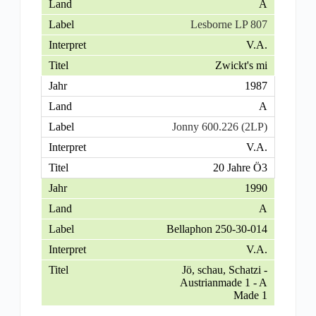
A
Lesborne LP 807
V.A.
Zwickt's mi
1987
A
Jonny 600.226 (2LP)
V.A.
20 Jahre Ö3
1990
A
Bellaphon 250-30-014
V.A.
Jö, schau, Schatzi -
Austrianmade 1 - A
Made 1