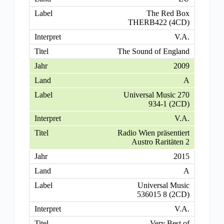
The Red Box
THERB422 (4CD)
V.A.
The Sound of England
2009
A
Universal Music 270
934-1 (2CD)
V.A.
Radio Wien präsentiert
Austro Raritäten 2
2015
A
Universal Music
536015 8 (2CD)
V.A.
Very Best of