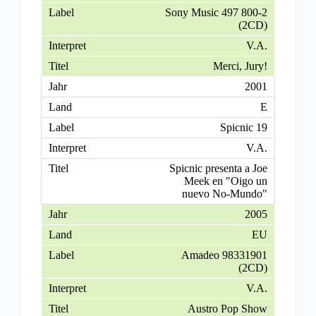
Sony Music 497 800-2
(2CD)
V.A.
Merci, Jury!
2001
E
Spicnic 19
V.A.
Spicnic presenta a Joe
Meek en "Oigo un
nuevo No-Mundo"
2005
EU
Amadeo 98331901
(2CD)
V.A.
Austro Pop Show