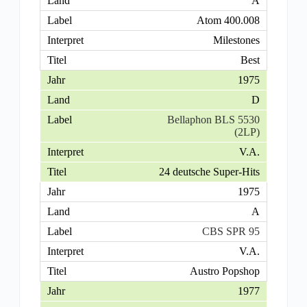
A
Atom 400.008
Milestones
Best
1975
D
Bellaphon BLS 5530
(2LP)
V.A.
24 deutsche Super-Hits
1975
A
CBS SPR 95
V.A.
Austro Popshop
1977