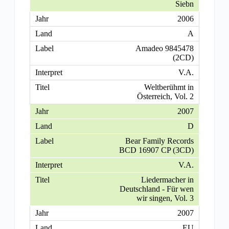
Siebn
2006
A
Amadeo 9845478
(2CD)
V.A.
Weltberühmt in
Österreich, Vol. 2
2007
D
Bear Family Records
BCD 16907 CP (3CD)
V.A.
Liedermacher in
Deutschland - Für wen
wir singen, Vol. 3
2007
EU