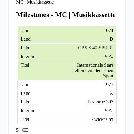
MC | Musikkassette
Milestones - MC | Musikkassette
1974
D
CBS S 40-SPR 81
V.A.
Internationale Stars
helfen dem deutschen
Sport
1977
A
Lesborne 307
V.A.
Zwickt's mi
5" CD