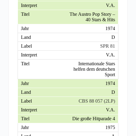
V.A.
The Austro Pop Story –
40 Stars & Hits
1974
D
SPR 81
V.A.
Internationale Stars
helfen dem deutschen
Sport
1974
D
CBS 88 057 (2LP)
V.A.
Die große Hitparade 4
1975