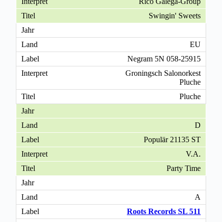
Rico Galega-Group
Swingin' Sweets
EU
Negram 5N 058-25915
Groningsch Salonorkest
Pluche
Pluche
D
Populär 21135 ST
V.A.
Party Time
A
Roots Records SL 511