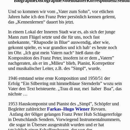
Biographie
Discographie
Notenblätter
Korrespondenz
Sendu
Und so kommen wir vom „Vater zum Sohn”, vor etlichen
Jahren habe ich den Franz Peter persönlich kennen gelernt,
das „Kennenlernen“ dauert bis jetzt.
ln einem Lokal der Inneren Stadt war es, als sich der junge
Mann zum Flügel setzte und die für uns, noch fast
unbekannte, “Rhapsodie in Blue“ auswendig, aber wie,
gekonnt spielte, es war grandios und ich hab‘ es heute noch
im Ohr. „Ich grat mein Vatern nach“ hieß dann die
Komposition des Franz Peter, insofern ist er dem „Vatern”
nachgeraten, als er im „Milieu“ blieb, Pianist, Korrepetitor
und musikalischer Leiter, z.B. des ”Simpl“, wurde.
1946 entstand seine erste Komposition und 1950/51 der
Erfolg “Ein Silberring mit himmelblaue Sternderln” wozu sein
Vater den Text beisteuerte. „Trau di nur, mei liaber Bua”, das
nächste …
1953 Hauskomponist und Pianist des „Simpl”, Schöpfer und
Begleiter zahlreicher
Farkas
–
Hugo Wiener
Revuen.
Anfang der 60iger gelangen Franz Peter Hub Schlagererfolge
in Deutschlands Sendern. Vorwiegend Instrumentalnummern,
die sogar in Übersee ausgestrahlt wurden und er hat
tatsächlich einen Schaffensbogen, der von der