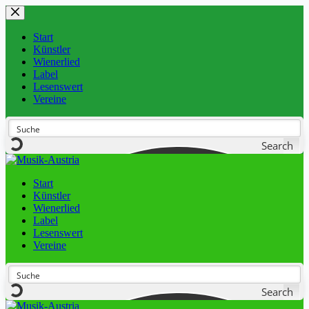
Start
Künstler
Wienerlied
Label
Lesenswert
Vereine
Search
Start
Künstler
Wienerlied
Label
Lesenswert
Vereine
Search