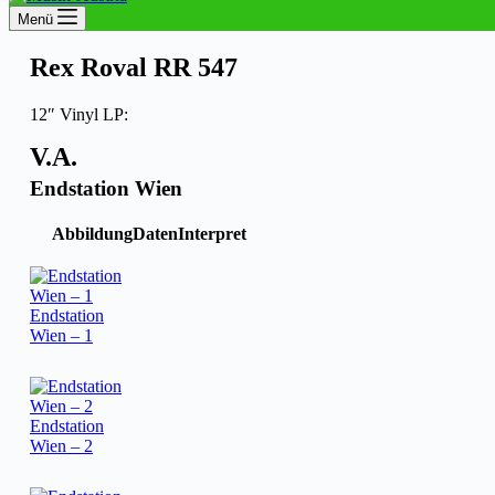
Menü
Rex Roval RR 547
12″ Vinyl LP:
V.A.
Endstation Wien
Abbildung
Daten
Interpret
Endstation
Wien – 1
Endstation
Wien – 2