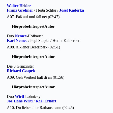
Walter Heider
Franz Grohner
/ Herta Schlor /
Josef Kaderka
A07. Paß auf und fall net (02:47)
Hörprobe
Interpret
Autor
Duo
Nemec
-Hofbauer
Karl Nemec
/ Pepi Stupka / Hermi Kainerder
A08. A klaner Beserlpark (02:51)
Hörprobe
Interpret
Autor
Die 3 Grinzinger
Richard Czapek
A09. Geh Weiberl halt di an (01:56)
Hörprobe
Interpret
Autor
Duo
Wirtl
-Lohnicky
Joe Hans Wirtl
/
Karl Erhart
A10. Du lieber alter Rathausmann (02:45)