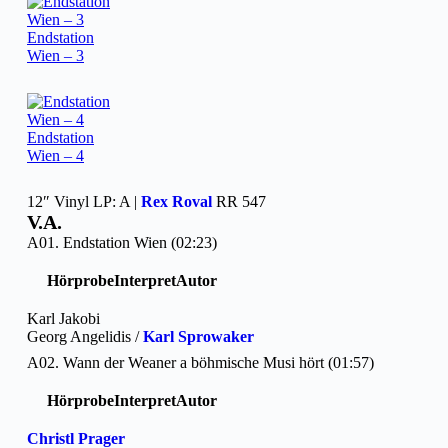
Endstation
Wien – 3
Endstation
Wien – 4
12″ Vinyl LP: A |
Rex Roval
RR 547
V.A.
A01. Endstation Wien (02:23)
Hörprobe
Interpret
Autor
Karl Jakobi
Georg Angelidis /
Karl Sprowaker
A02. Wann der Weaner a böhmische Musi hört (01:57)
Hörprobe
Interpret
Autor
Christl Prager