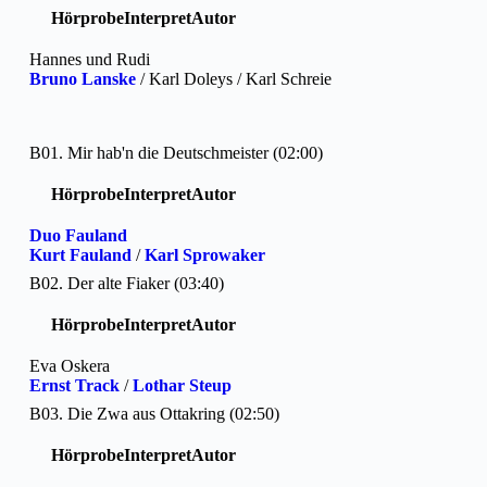
Hörprobe
Interpret
Autor
Hannes und Rudi
Bruno Lanske
/ Karl Doleys / Karl Schreie
B01. Mir hab'n die Deutschmeister (02:00)
Hörprobe
Interpret
Autor
Duo Fauland
Kurt Fauland
/
Karl Sprowaker
B02. Der alte Fiaker (03:40)
Hörprobe
Interpret
Autor
Eva Oskera
Ernst Track
/
Lothar Steup
B03. Die Zwa aus Ottakring (02:50)
Hörprobe
Interpret
Autor