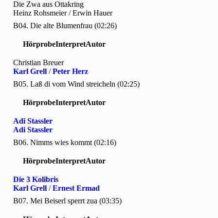
Die Zwa aus Ottakring
Heinz Rohsmeier / Erwin Hauer
B04. Die alte Blumenfrau (02:26)
Hörprobe
Interpret
Autor
Christian Breuer
Karl Grell
/
Peter Herz
B05. Laß di vom Wind streicheln (02:25)
Hörprobe
Interpret
Autor
Adi Stassler
Adi Stassler
B06. Nimms wies kommt (02:16)
Hörprobe
Interpret
Autor
Die 3 Kolibris
Karl Grell
/
Ernest Ermad
B07. Mei Beiserl sperrt zua (03:35)