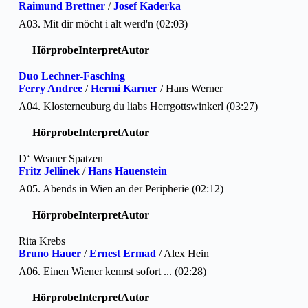
Raimund Brettner
/
Josef Kaderka
A03. Mit dir möcht i alt werd'n (02:03)
Hörprobe
Interpret
Autor
Duo Lechner-Fasching
Ferry Andree
/
Hermi Karner
/ Hans Werner
A04. Klosterneuburg du liabs Herrgottswinkerl (03:27)
Hörprobe
Interpret
Autor
D‘ Weaner Spatzen
Fritz Jellinek
/
Hans Hauenstein
A05. Abends in Wien an der Peripherie (02:12)
Hörprobe
Interpret
Autor
Rita Krebs
Bruno Hauer
/
Ernest Ermad
/ Alex Hein
A06. Einen Wiener kennst sofort ... (02:28)
Hörprobe
Interpret
Autor