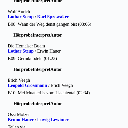
Hörprobe
Interpret
Autor
Wolf Aurich
Lothar Steup
/
Karl Sprowaker
B08. Wann der Weg denst gangen bist (03:06)
Hörprobe
Interpret
Autor
Die Hernalser Buam
Lothar Steup
/ Erwin Hauer
B09. Germknödeln (01:22)
Hörprobe
Interpret
Autor
Erich Veegh
Leopold Grossmann
/ Erich Veegh
B10. Mei Muatterl is vom Liachtental (02:34)
Hörprobe
Interpret
Autor
Ossi Molzer
Bruno Hauer
/
Luwig Lewinter
Teilen via: