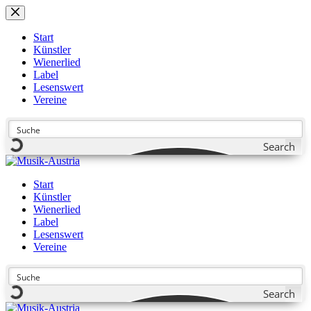
Zum
Inhalt
springen
Start
Künstler
Wienerlied
Label
Lesenswert
Vereine
Search
Start
Künstler
Wienerlied
Label
Lesenswert
Vereine
Search