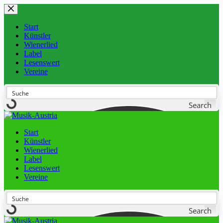
Start
Künstler
Wienerlied
Label
Lesenswert
Vereine
Search
Start
Künstler
Wienerlied
Label
Lesenswert
Vereine
Search