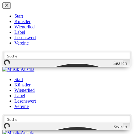
Zum
Inhalt
springen
Start
Künstler
Wienerlied
Label
Lesenswert
Vereine
Search
Start
Künstler
Wienerlied
Label
Lesenswert
Vereine
Search