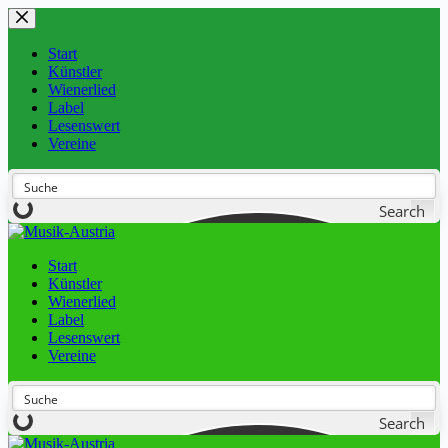
Start
Künstler
Wienerlied
Label
Lesenswert
Vereine
Search
Start
Künstler
Wienerlied
Label
Lesenswert
Vereine
Search