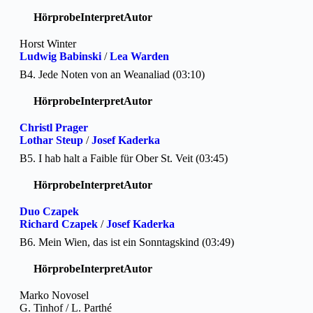
Hörprobe
Interpret
Autor
Horst Winter
Ludwig Babinski
/
Lea Warden
B4. Jede Noten von an Weanaliad (03:10)
Hörprobe
Interpret
Autor
Christl Prager
Lothar Steup
/
Josef Kaderka
B5. I hab halt a Faible für Ober St. Veit (03:45)
Hörprobe
Interpret
Autor
Duo Czapek
Richard Czapek
/
Josef Kaderka
B6. Mein Wien, das ist ein Sonntagskind (03:49)
Hörprobe
Interpret
Autor
Marko Novosel
G. Tinhof / L. Parthé