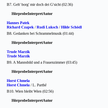
B7. Geh' borg' mir doch dei G'sicht (02:36)
Hörprobe
Interpret
Autor
Hannes Patek
Richard Czapek
/
Rudi Luksch
/
Hilde Schödl
B8. Gedanken bei Schrammelmusik (01:44)
Hörprobe
Interpret
Autor
Trude Marzik
Trude Marzik
B9. A Mannsbild und a Frauenzimmer (03:45)
Hörprobe
Interpret
Autor
Horst Chmela
Horst Chmela
/ L. Parthé
B10. Wien bleibt Wien (02:56)
Hörprobe
Interpret
Autor