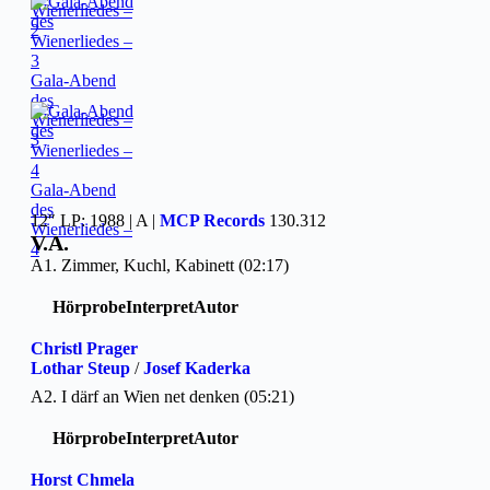
Wienerliedes –
2
Gala-Abend
des
Wienerliedes –
3
Gala-Abend
des
12″ LP: 1988 | A |
MCP Records
130.312
Wienerliedes –
V.A.
4
A1. Zimmer, Kuchl, Kabinett (02:17)
Hörprobe
Interpret
Autor
Christl Prager
Lothar Steup
/
Josef Kaderka
A2. I därf an Wien net denken (05:21)
Hörprobe
Interpret
Autor
Horst Chmela