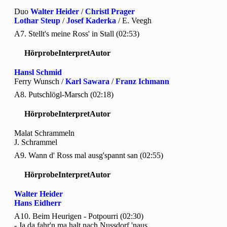
Duo
Walter Heider
/
Christl Prager
Lothar Steup
/
Josef Kaderka
/ E. Veegh
A7. Stellt's meine Ross' in Stall (02:53)
Hörprobe
Interpret
Autor
Hansl Schmid
Ferry Wunsch /
Karl Sawara
/
Franz Ichmann
A8. Putschlögl-Marsch (02:18)
Hörprobe
Interpret
Autor
Malat Schrammeln
J. Schrammel
A9. Wann d' Ross mal ausg'spannt san (02:55)
Hörprobe
Interpret
Autor
Walter Heider
Hans Eidherr
A10. Beim Heurigen - Potpourri (02:30)
- Ja da fahr'n ma halt nach Nussdorf 'naus