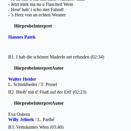
- Jetzt trink ma no a Flascherl Wein
- Heut' hab' i scho mei Fahndl
- 's Herz von an echten Weaner
Hörprobe
Interpret
Hannes Patek
B1. I hab die schönen Maderln net erfunden (02:34)
Hörprobe
Interpret
Autor
Walter Heider
L. Schmidseder / T. Prosel
B2. Bleib' mit d' Füaß auf der Erd' (02:23)
Hörprobe
Interpret
Autor
Eva Oskera
Willy Jelinek
/ L. Parthé
B3. Verträumtes Wien (03:40)