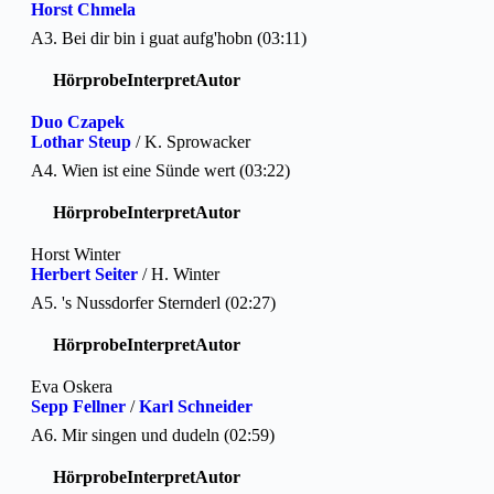
Horst Chmela
A3. Bei dir bin i guat aufg'hobn (03:11)
Hörprobe
Interpret
Autor
Duo Czapek
Lothar Steup
/ K. Sprowacker
A4. Wien ist eine Sünde wert (03:22)
Hörprobe
Interpret
Autor
Horst Winter
Herbert Seiter
/ H. Winter
A5. 's Nussdorfer Sternderl (02:27)
Hörprobe
Interpret
Autor
Eva Oskera
Sepp Fellner
/
Karl Schneider
A6. Mir singen und dudeln (02:59)
Hörprobe
Interpret
Autor