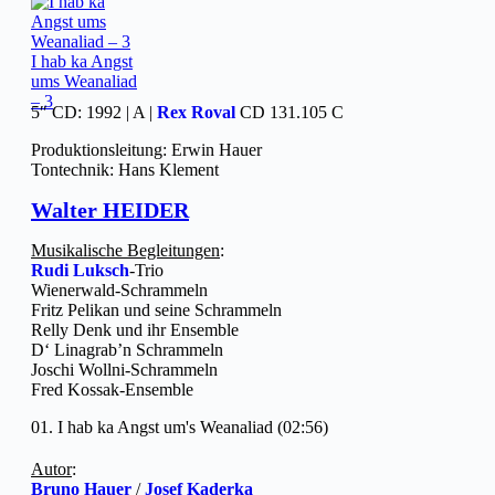
I hab ka Angst
ums Weanaliad
– 3
5″ CD: 1992 | A |
Rex Roval
CD 131.105 C
Produktionsleitung: Erwin Hauer
Tontechnik: Hans Klement
Walter HEIDER
Musikalische Begleitungen
:
Rudi Luksch
-Trio
Wienerwald-Schrammeln
Fritz Pelikan und seine Schrammeln
Relly Denk und ihr Ensemble
D‘ Linagrab’n Schrammeln
Joschi Wollni-Schrammeln
Fred Kossak-Ensemble
01. I hab ka Angst um's Weanaliad (02:56)
Autor
:
Bruno Hauer
/
Josef Kaderka