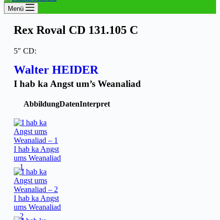
Menü
Rex Roval CD 131.105 C
5″ CD:
Walter HEIDER
I hab ka Angst um’s Weanaliad
Abbildung
Daten
Interpret
I hab ka Angst
ums Weanaliad
– 1
I hab ka Angst
ums Weanaliad
– 2