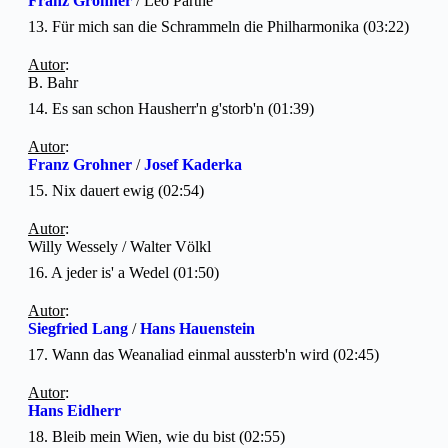
Franz Grohner
/ Leo Parthé
13. Für mich san die Schrammeln die Philharmonika (03:22)
Autor
:
B. Bahr
14. Es san schon Hausherr'n g'storb'n (01:39)
Autor
:
Franz Grohner
/
Josef Kaderka
15. Nix dauert ewig (02:54)
Autor
:
Willy Wessely / Walter Völkl
16. A jeder is' a Wedel (01:50)
Autor
:
Siegfried Lang
/
Hans Hauenstein
17. Wann das Weanaliad einmal aussterb'n wird (02:45)
Autor
:
Hans Eidherr
18. Bleib mein Wien, wie du bist (02:55)