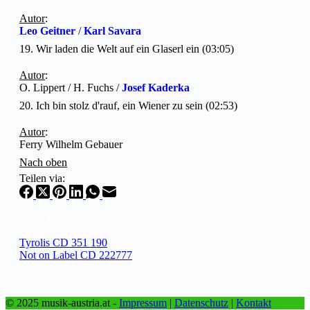
Autor
:
Leo Geitner
/
Karl Savara
19. Wir laden die Welt auf ein Glaserl ein (03:05)
Autor
:
O. Lippert / H. Fuchs /
Josef Kaderka
20. Ich bin stolz d'rauf, ein Wiener zu sein (02:53)
Autor
:
Ferry Wilhelm Gebauer
Nach oben
Teilen via:
Tyrolis CD 351 190
Not on Label CD 222777
© 2025 musik-austria.at -
Impressum
|
Datenschutz
|
Kontakt