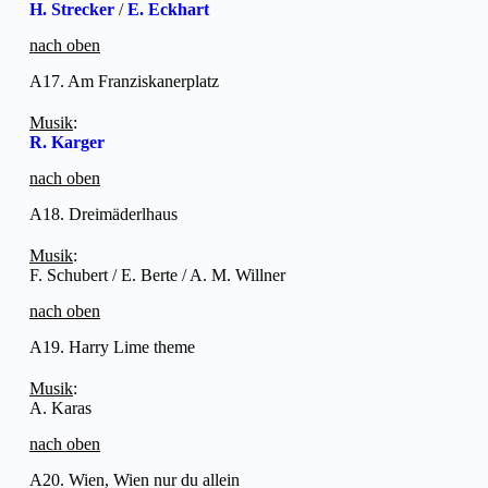
H. Strecker
/
E. Eckhart
nach oben
A17. Am Franziskanerplatz
Musik
:
R. Karger
nach oben
A18. Dreimäderlhaus
Musik
:
F. Schubert / E. Berte / A. M. Willner
nach oben
A19. Harry Lime theme
Musik
:
A. Karas
nach oben
A20. Wien, Wien nur du allein