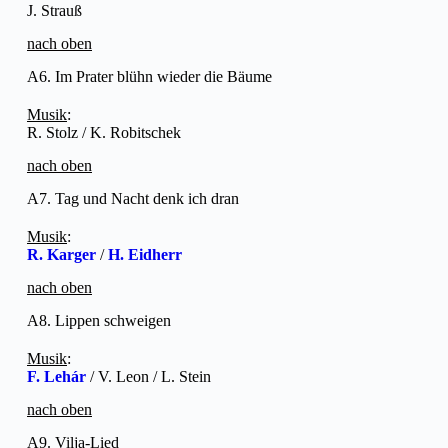
J. Strauß
nach oben
A6. Im Prater blühn wieder die Bäume
Musik
:
R. Stolz / K. Robitschek
nach oben
A7. Tag und Nacht denk ich dran
Musik
:
R. Karger
/
H. Eidherr
nach oben
A8. Lippen schweigen
Musik
:
F. Lehár
/ V. Leon / L. Stein
nach oben
A9. Vilja-Lied