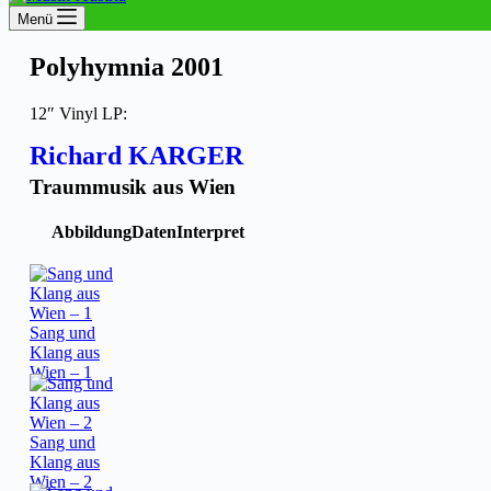
Menü
Polyhymnia 2001
12″ Vinyl LP:
Richard KARGER
Traummusik aus Wien
Abbildung
Daten
Interpret
Sang und
Klang aus
Wien – 1
Sang und
Klang aus
Wien – 2