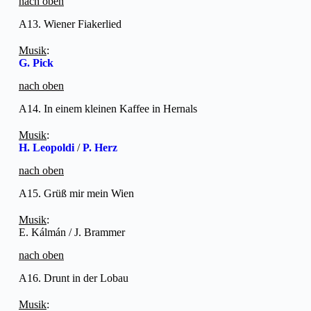
nach oben
A13. Wiener Fiakerlied
Musik
:
G. Pick
nach oben
A14. In einem kleinen Kaffee in Hernals
Musik
:
H. Leopoldi
/
P. Herz
nach oben
A15. Grüß mir mein Wien
Musik
:
E. Kálmán / J. Brammer
nach oben
A16. Drunt in der Lobau
Musik
: