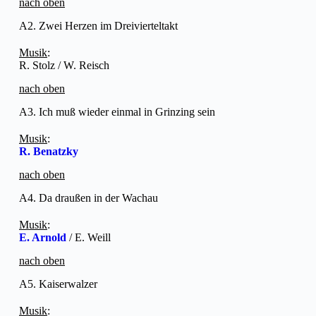
nach oben
A2. Zwei Herzen im Dreivierteltakt
Musik
:
R. Stolz / W. Reisch
nach oben
A3. Ich muß wieder einmal in Grinzing sein
Musik
:
R. Benatzky
nach oben
A4. Da draußen in der Wachau
Musik
:
E. Arnold
/ E. Weill
nach oben
A5. Kaiserwalzer
Musik
: