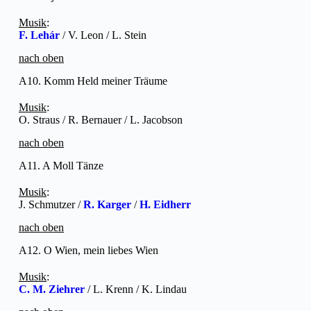
Musik
:
F. Lehár
/ V. Leon / L. Stein
nach oben
A10. Komm Held meiner Träume
Musik
:
O. Straus / R. Bernauer / L. Jacobson
nach oben
A11. A Moll Tänze
Musik
:
J. Schmutzer /
R. Karger
/
H. Eidherr
nach oben
A12. O Wien, mein liebes Wien
Musik
:
C. M. Ziehrer
/ L. Krenn / K. Lindau