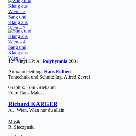
Sang und
Klang aus
Wien – 3
Sang und
Klang aus
Wien – 4
12″ Vinyl LP: A |
Polyhymnia
2001
Aufnahmeleitung:
Hans Eidherr
Tontechnik und Schnitt: Ing. Alfred Zavrel
Graphik: Toni Griebaum
Foto: Hans Malek
Richard KARGER
A1. Wien, Wien nur du allein
Musik
:
R. Sieczynski