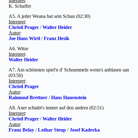
Interpret
:
K. Schaffer
A5. A jeder Weana hat sein Schan (02:30)
Interpret
:
Christl Prager
/
Walter Heider
Autor
:
Joe Hans Wirtl
/
Franz Hesik
A6. Witze
Interpret
:
Walter Heider
A7. Am schönsten spiel'n d' Schrammeln wenn's anblasen san
(03:50)
Interpret
:
Christl Prager
Autor
:
Raimund Brettner
/
Hans Hauenstein
A8. Aner schiabt's immer auf den andern (02:51)
Interpret
:
Christl Prager
/
Walter Heider
Autor
:
Franz Belay
/
Lothar Steup
/
Josef Kaderka