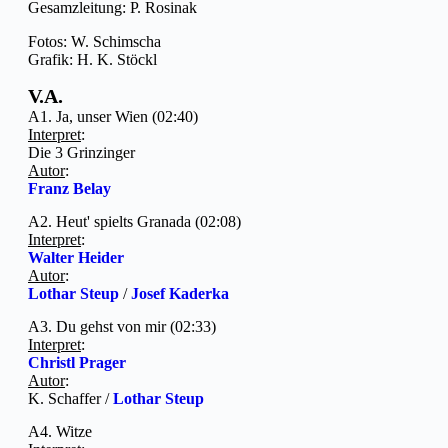
Gesamzleitung: P. Rosinak
Fotos: W. Schimscha
Grafik: H. K. Stöckl
V.A.
A1. Ja, unser Wien (02:40)
Interpret
:
Die 3 Grinzinger
Autor
:
Franz Belay
A2. Heut' spielts Granada (02:08)
Interpret
:
Walter Heider
Autor
:
Lothar Steup
/
Josef Kaderka
A3. Du gehst von mir (02:33)
Interpret
:
Christl Prager
Autor
:
K. Schaffer /
Lothar Steup
A4. Witze