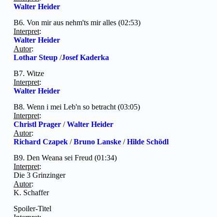
Walter Heider
B6. Von mir aus nehm'ts mir alles (02:53)
Interpret
:
Walter Heider
Autor
:
Lothar Steup
/
Josef Kaderka
B7. Witze
Interpret
:
Walter Heider
B8. Wenn i mei Leb'n so betracht (03:05)
Interpret
:
Christl Prager
/
Walter Heider
Autor
:
Richard Czapek
/
Bruno Lanske
/
Hilde Schödl
B9. Den Weana sei Freud (01:34)
Interpret
:
Die 3 Grinzinger
Autor
:
K. Schaffer
Spoiler-Titel