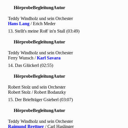
Hörprobe
Begleitung
Autor
Teddy Windholz und sein Orchester
Hans Lang
/ Erich Meder
13. Stellt's meine Roß' in'n Stall (03:49)
Hörprobe
Begleitung
Autor
Teddy Windholz und sein Orchester
Ferry Wunsch /
Karl Savara
14. Das Glückerl (02:55)
Hörprobe
Begleitung
Autor
Robert Stolz und sein Orchester
Robert Stolz / Robert Bodanzky
15. Der Briefträger Gsieberl (03:07)
Hörprobe
Begleitung
Autor
Teddy Windholz und sein Orchester
Raimund Brettner
/ Carl Haslinger