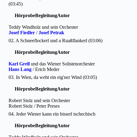
(03:45)
Hörprobe
Begleitung
Autor
Teddy Windholz und sein Orchester
Josef Fiedler
/
Josef Petrak
02. A Schneeflockerl und a Ruaßflankerl (03:06)
Hörprobe
Begleitung
Autor
Karl Grell
und das Wiener Solistenorchester
Hans Lang
/ Erich Meder
03. In Wien, da weht ein eig'ner Wind (03:05)
Hörprobe
Begleitung
Autor
Robert Stolz und sein Orchester
Robert Stolz / Peter Preses
04. Jeder Wiener kann ein bisserl tschechisch
Hörprobe
Begleitung
Autor