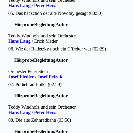
Teddy Windholz und sein Orchester
Hans Lang
/
Peter Herz
05. Das hat schon der alte Novotny gesagt (03:50)
Hörprobe
Begleitung
Autor
Teddy Windholz und sein Orchester
Hans Lang
/ Erich Meder
06. Wie der Radetzky noch ein G'freiter war (02:29)
Hörprobe
Begleitung
Autor
Orchester Peter Stein
Josef Fiedler
/
Josef Petrak
07. Podiebrad-Polka (02:59)
Hörprobe
Begleitung
Autor
Teddy Windholz und sein Orchester
Hans Lang
/
Peter Herz
08. Die alte Zahnradbahn (03:50)
Hörprobe
Begleitung
Autor