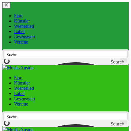
Start
Künstler
Wienerlied
Label
Lesenswert
Vereine
Search
Start
Künstler
Wienerlied
Label
Lesenswert
Vereine
Search