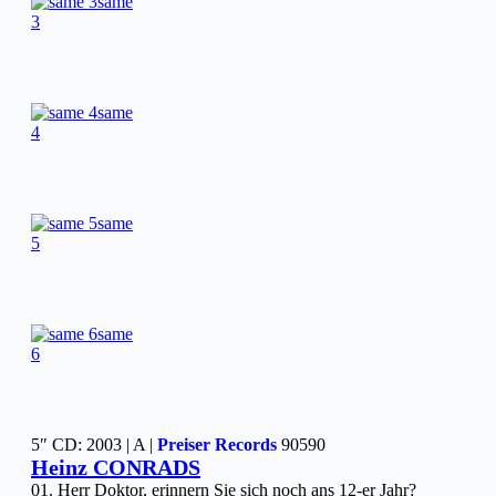
same
3
same
4
same
5
same
6
5″ CD: 2003 | A |
Preiser Records
90590
Heinz CONRADS
01. Herr Doktor, erinnern Sie sich noch ans 12-er Jahr?