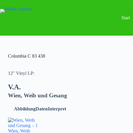
Start
Columbia C 83 438
12″ Vinyl LP:
V.A.
Wien, Weib und Gesang
Abbildung
Daten
Interpret
Wien, Weib