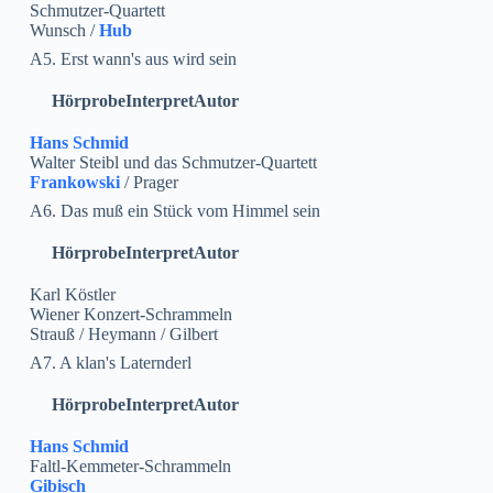
Schmutzer-Quartett
Wunsch /
Hub
A5. Erst wann's aus wird sein
Hörprobe
Interpret
Autor
Hans Schmid
Walter Steibl und das Schmutzer-Quartett
Frankowski
/ Prager
A6. Das muß ein Stück vom Himmel sein
Hörprobe
Interpret
Autor
Karl Köstler
Wiener Konzert-Schrammeln
Strauß / Heymann / Gilbert
A7. A klan's Laternderl
Hörprobe
Interpret
Autor
Hans Schmid
Faltl-Kemmeter-Schrammeln
Gibisch