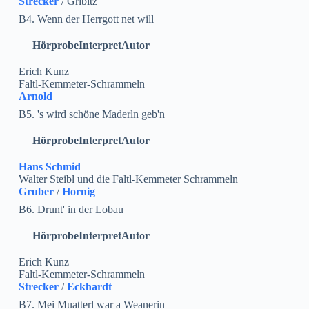
Strecker
/ Gribitz
B4. Wenn der Herrgott net will
Hörprobe
Interpret
Autor
Erich Kunz
Faltl-Kemmeter-Schrammeln
Arnold
B5. 's wird schöne Maderln geb'n
Hörprobe
Interpret
Autor
Hans Schmid
Walter Steibl und die Faltl-Kemmeter Schrammeln
Gruber
/
Hornig
B6. Drunt' in der Lobau
Hörprobe
Interpret
Autor
Erich Kunz
Faltl-Kemmeter-Schrammeln
Strecker
/
Eckhardt
B7. Mei Muatterl war a Weanerin