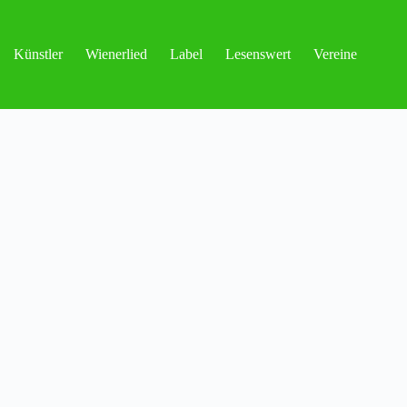
Künstler
Wienerlied
Label
Lesenswert
Vereine