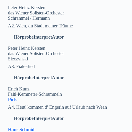
Peter Heinz Kersten
das Wiener Solisten-Orchester
Schrammel / Hermann
A2. Wien, du Stadt meiner Träume
Hörprobe
Interpret
Autor
Peter Heinz Kersten
das Wiener Solisten-Orchester
Sieczynski
A3. Fiakerlied
Hörprobe
Interpret
Autor
Erich Kunz
Faltl-Kemmeter-Schrammeln
Pick
A4. Heut' kommen d' Engerln auf Urlaub nach Wean
Hörprobe
Interpret
Autor
Hans Schmid