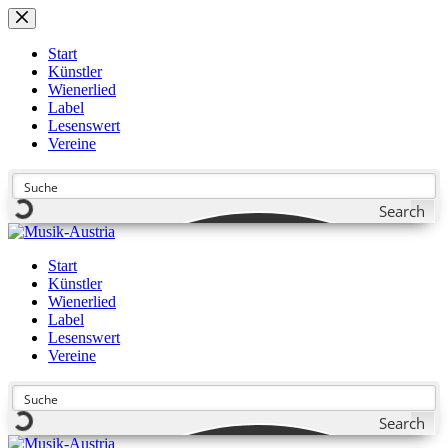
Zum
Inhalt
springen
Start
Künstler
Wienerlied
Label
Lesenswert
Vereine
Search
Start
Künstler
Wienerlied
Label
Lesenswert
Vereine
Search