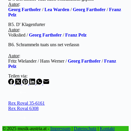
Autor
:
Georg Farthofer
/
Lea Warden
/
Georg Farthofer
/
Franz
Pelz
B5. D' Klagenfurter
Autor
:
Volkslied /
Georg Farthofer
/
Franz Pelz
B6. Schrammeln tuats uns net verlassn
Autor
:
Fritz Wielander / Hans Werner /
Georg Farthofer
/
Franz
Pelz
Teilen via:
Rex Roval 35-6161
Rex Roval 6308
© 2025 musik-austria.at -
Impressum
|
Datenschutz
|
Kontakt