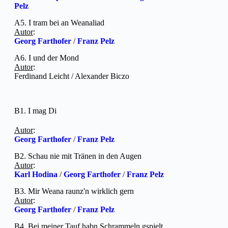
Pelz
A5. I tram bei an Weanaliad
Autor
:
Georg Farthofer
/
Franz Pelz
A6. I und der Mond
Autor
:
Ferdinand Leicht / Alexander Biczo
B1. I mag Di
Autor
:
Georg Farthofer
/
Franz Pelz
B2. Schau nie mit Tränen in den Augen
Autor
:
Karl Hodina
/
Georg Farthofer
/
Franz Pelz
B3. Mir Weana raunz'n wirklich gern
Autor
:
Georg Farthofer
/
Franz Pelz
B4. Bei meiner Tauf habn Schrammeln gspielt