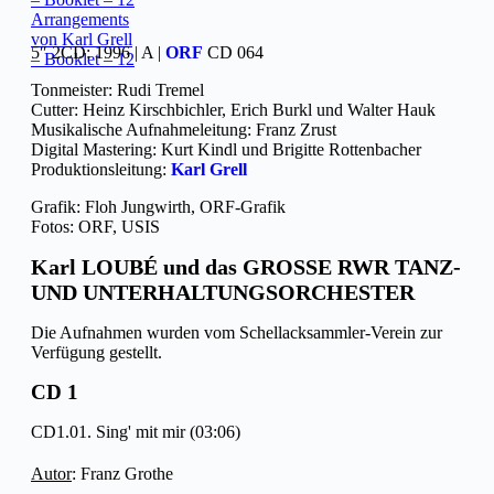
Arrangements
von Karl Grell
5″ 2CD: 1996 | A |
ORF
CD 064
– Booklet – 12
Tonmeister: Rudi Tremel
Cutter: Heinz Kirschbichler, Erich Burkl und Walter Hauk
Musikalische Aufnahmeleitung: Franz Zrust
Digital Mastering: Kurt Kindl und Brigitte Rottenbacher
Produktionsleitung:
Karl Grell
Grafik: Floh Jungwirth, ORF-Grafik
Fotos: ORF, USIS
Karl LOUBÉ und das GROSSE RWR TANZ-
UND UNTERHALTUNGSORCHESTER
Die Aufnahmen wurden vom Schellacksammler-Verein zur
Verfügung gestellt.
CD 1
CD1.01. Sing' mit mir (03:06)
Autor
: Franz Grothe