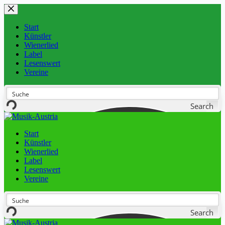
Start
Künstler
Wienerlied
Label
Lesenswert
Vereine
Search
Start
Künstler
Wienerlied
Label
Lesenswert
Vereine
Search