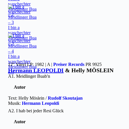
waschechter
Meidlinger Bua
– 2
I bin a
waschechter
Meidlinger Bua
– 3
I bin a
waschechter
12″ Vinyl LP: 1982 | A |
Preiser Records
PR 9925
Meidlinger Bua
Hermann LEOPOLDI
& Helly MÖSLEIN
– 4
A1. Meidlinger Buab'n
Autor
Text: Helly Möslein /
Rudolf Skoutajan
Musik:
Hermann Leopoldi
A2. I hab bei jeder Resi Glück
Autor