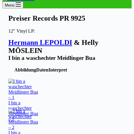
Menü
Preiser Records PR 9925
12″ Vinyl LP:
Hermann LEPOLDI
& Helly
MÖSLEIN
I bin a waschechter Meidlinger Bua
Abbildung
Daten
Interpret
I bin a
waschechter
Meidlinger Bua
– 1
I bin a